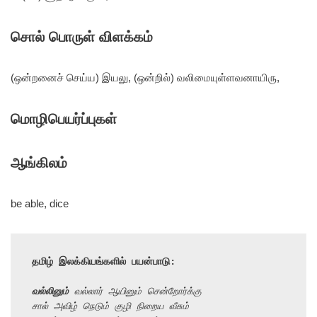
சொல் பொருள் விளக்கம்
(ஒன்றனைச் செய்ய) இயலு, (ஒன்றில்) வலிமையுள்ளவனாயிரு,
மொழிபெயர்ப்புகள்
ஆங்கிலம்
be able, dice
தமிழ் இலக்கியங்களில் பயன்பாடு:
வல்லினும்
 வல்லார் ஆயினும் சென்றோர்க்கு
சால் அவிழ் நெடும் குழி நிறைய வீசும்