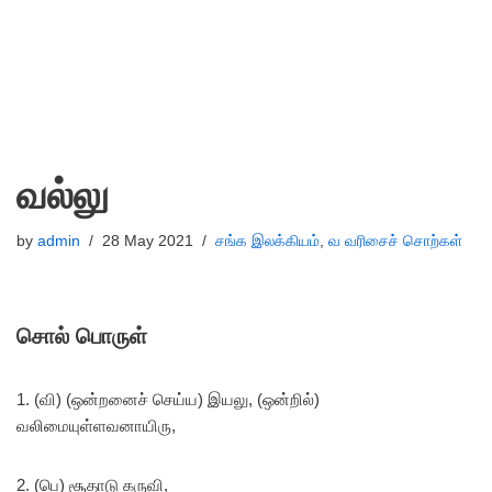
வல்லு
by
admin
28 May 2021
சங்க இலக்கியம்
,
வ வரிசைச் சொற்கள்
சொல் பொருள்
1. (வி) (ஒன்றனைச் செய்ய) இயலு, (ஒன்றில்)
வலிமையுள்ளவனாயிரு,
2. (பெ) சூதாடு கருவி,