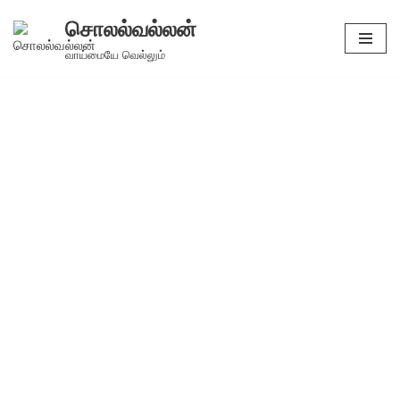
சொலல்வல்லன்
Skip
வாய்மையே வெல்லும்
to
content