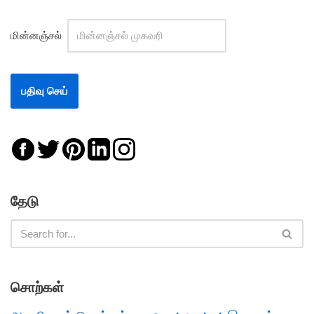
மின்னஞ்சல்
தேடு
சொற்கள்