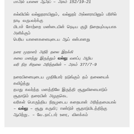
மாஅல் யானை ஆஅய் – அகம் 152/19-21
கல்வியில் வல்லுநராயினும், வல்லுநர் அல்லாராயினும் பரிசில் 
நாடி வருபவர்க்கு

மிடாச் சோற்றை மண்டையின் நெடிய குழி நிறையும்படியாக 
அளிக்கும்

பெரிய யானைகளையுடைய ஆய் என்பானது

நரை மூதாளர் அதிர் தலை இறக்கி
கவை மனத்து இருத்தும் 
வல்லு
 வனப்பு அழிய
வரி நிற சிதலை அரித்தலின் – அகம் 377/7-9
நரையினையுடைய முதியோர் நடுங்கும் தம் தலையைக் 
கவிழ்த்து

தமது கவர்த்த மனத்திலே இருத்தி சூதுவிளையாடும் 
சூதாடும் தரையின் அழகுகெட

வரிகள் பொருந்திய நிறமுடைய கறையான் அரித்தமையால்

– 
வல்லு
 – சூது கருவி; ஈண்டுச் சூதாடுமிடத்திற்கு 
ஆயிற்று. – வே.நாட்டார் உரை, விளக்கம்