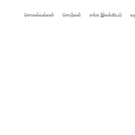
சொலல்வல்லன்
சொற்கள்
சங்க இலக்கியம்
வ