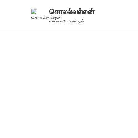
சொலல்வல்லன்
Skip
வாய்மையே வெல்லும்
to
content