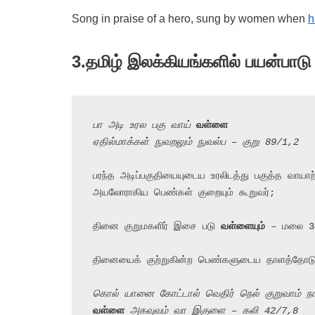
Song in praise of a hero, sung by women when
h
3.
தமிழ் இலக்கியங்களில் பயன்பாடு
பா அடி உரல பகு வாய் 
வள்ளை
ஏதில்மாக்கள் நுவறலும் நுவல்ப – குறு 89/1,2
பரந்த அடிப்பகுதியையுடைய உரலிடத்து பகுத்த வாயாற்
அயலோராகிய பெண்கள் குறையும் கூறுவர்;

தினை குறுமகளிர் இசை படு 
வள்ளையும்
 – மலை 34
தினையைக் குற்றுகின்ற பெண்களுடைய தாளத்தோடு க
கொல் யானை கோட்டால் வெதிர் நெல் குறுவாம் நா
வள்ளை
 அகவுவம் வா இகுளை – கலி 42/7,8