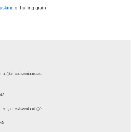
usking
or hulling grain
 பாடும் வள்ளைப்பாட்டை

2

ூடிய வள்ளைப்பாட்டும்

ம்