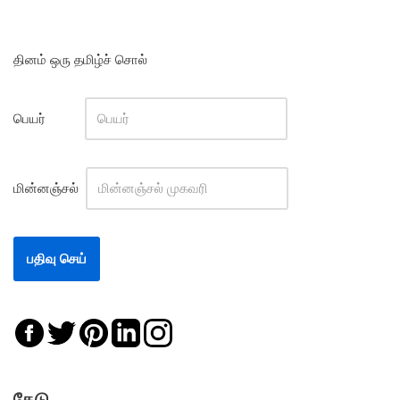
தினம் ஒரு தமிழ்ச் சொல்
பெயர்
மின்னஞ்சல்
தேடு