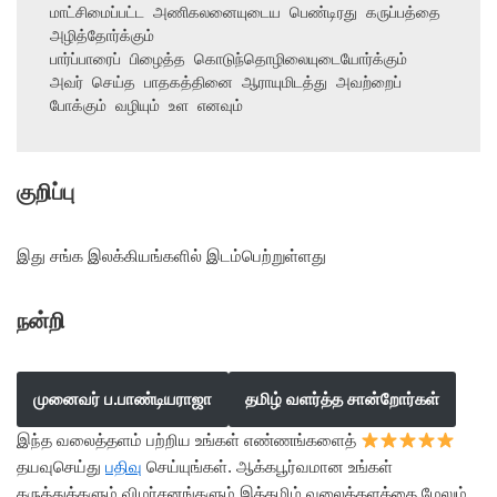
மாட்சிமைப்பட்ட அணிகலனையுடைய பெண்டிரது கருப்பத்தை 
அழித்தோர்க்கும்

பார்ப்பாரைப் பிழைத்த கொடுந்தொழிலையுடையோர்க்கும்

அவர் செய்த பாதகத்தினை ஆராயுமிடத்து அவற்றைப் 
போக்கும் வழியும் உள எனவும்
குறிப்பு
இது சங்க இலக்கியங்களில் இடம்பெற்றுள்ளது
நன்றி
முனைவர் ப.பாண்டியராஜா
தமிழ் வளர்த்த சான்றோர்கள்
இந்த வலைத்தளம் பற்றிய உங்கள் எண்ணங்களைத்
தயவுசெய்து
பதிவு
செய்யுங்கள். ஆக்கபூர்வமான உங்கள்
கருத்துக்களும் விமர்சனங்களும் இத்தமிழ் வலைத்தளத்தை மேலும்