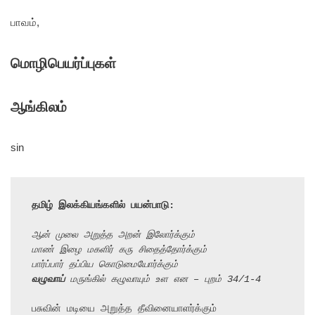
பாவம்,
மொழிபெயர்ப்புகள்
ஆங்கிலம்
sin
தமிழ் இலக்கியங்களில் பயன்பாடு:
ஆன் முலை அறுத்த அறன் இலோர்க்கும்
மாண் இழை மகளிர் கரு சிதைத்தோர்க்கும்
பார்ப்பார் தப்பிய கொடுமையோர்க்கும்
வழுவாய்
 மருங்கில் கழுவாயும் உள என – புறம் 34/1-4
பசுவின் மடியை அறுத்த தீவினையாளர்க்கும்
