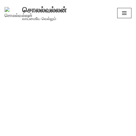
சொலல்வல்லன்
Skip
வாய்மையே வெல்லும்
to
content