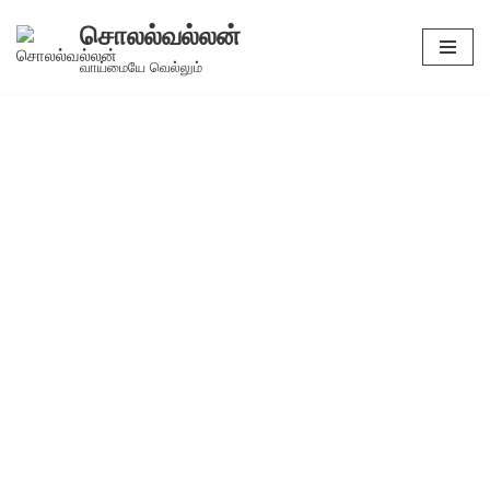
சொலல்வல்லன்
Skip
வாய்மையே வெல்லும்
to
content