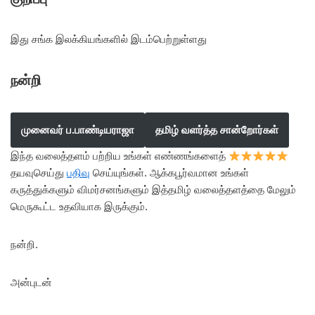
இது சங்க இலக்கியங்களில் இடம்பெற்றுள்ளது
நன்றி
முனைவர் ப.பாண்டியராஜா
தமிழ் வளர்த்த சான்றோர்கள்
இந்த வலைத்தளம் பற்றிய உங்கள் எண்ணங்களைத்
தயவுசெய்து
பதிவு
செய்யுங்கள். ஆக்கபூர்வமான உங்கள்
கருத்துக்களும் விமர்சனங்களும் இத்தமிழ் வலைத்தளத்தை மேலும்
மெருகூட்ட உதவியாக இருக்கும்.
நன்றி.
அன்புடன்