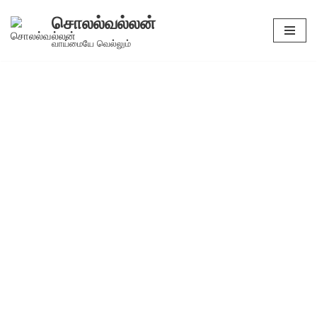
சொலல்வல்லன்
Skip
வாய்மையே வெல்லும்
to
content