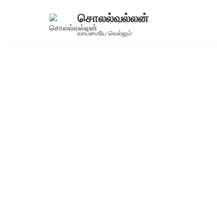
சொலல்வல்லன்
Skip
வாய்மையே வெல்லும்
to
content