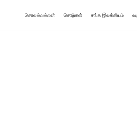
சொலல்வல்லன்
சொற்கள்
சங்க இலக்கியம்
வ