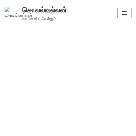
சொலல்வல்லன்
Skip
வாய்மையே வெல்லும்
to
content