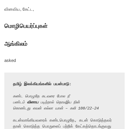
வினவிய, கேட்ட,
மொழிபெயர்ப்புகள்
ஆங்கிலம்
asked
தமிழ் இலக்கியங்களில் பயன்பாடு:
கண்ட பொழுதே கடவரை போல நீ
பண்டம் 
வினாய
 படிற்றால் தொடீஇய நின்
கொண்டது எவன் எல்லா யான் – கலி 108/22-24
கடன்வாங்கியவரைக் கண்டபொழுதே, கடன் கொடுத்தவர்

தான் கொடுத்த பொருளைப் பற்றிக் கேட்கத்தொடங்குவது 