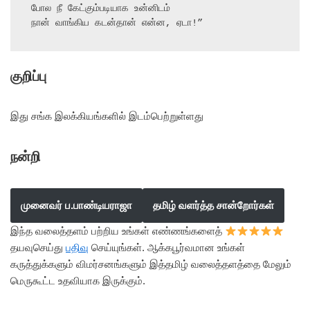
போல நீ கேட்கும்படியாக உன்னிடம்

நான் வாங்கிய கடன்தான் என்ன, ஏடா!”
குறிப்பு
இது சங்க இலக்கியங்களில் இடம்பெற்றுள்ளது
நன்றி
முனைவர் ப.பாண்டியராஜா
தமிழ் வளர்த்த சான்றோர்கள்
இந்த வலைத்தளம் பற்றிய உங்கள் எண்ணங்களைத்
தயவுசெய்து
பதிவு
செய்யுங்கள். ஆக்கபூர்வமான உங்கள்
கருத்துக்களும் விமர்சனங்களும் இத்தமிழ் வலைத்தளத்தை மேலும்
மெருகூட்ட உதவியாக இருக்கும்.