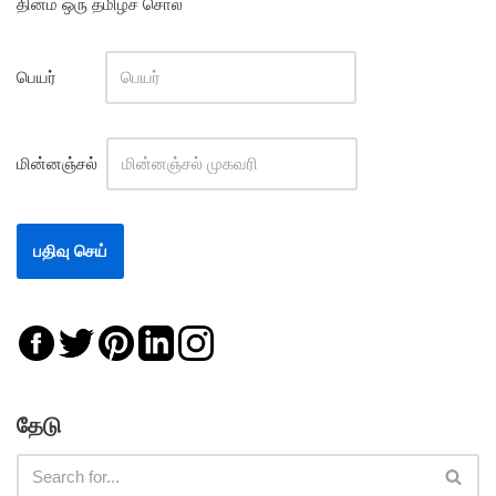
தினம் ஒரு தமிழ்ச் சொல்
பெயர்
மின்னஞ்சல்
தேடு