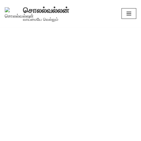
சொலல்வல்லன்
Skip
வாய்மையே வெல்லும்
to
content