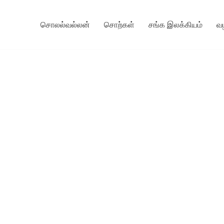
சொலல்வல்லன்
சொற்கள்
சங்க இலக்கியம்
வ