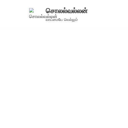
சொலல்வல்லன்
Skip
வாய்மையே வெல்லும்
to
content