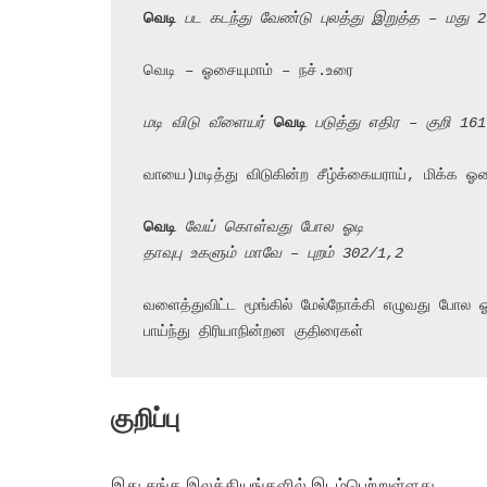
வெடி
 பட கடந்து வேண்டு புலத்து இறுத்த – மது 
வெடி – ஓசையுமாம் – நச்.உரை

மடி விடு வீளையர் 
வெடி
 படுத்து எதிர – குறி 161
வாயை)மடித்து விடுகின்ற சீழ்க்கையராய், மிக்க ஓ
வெடி
 வேய் கொள்வது போல ஓடி
தாவுபு உகளும் மாவே – புறம் 302/1,2
வளைத்துவிட்ட மூங்கில் மேல்நோக்கி எழுவது போல ஓட
பாய்ந்து திரியாநின்றன குதிரைகள்
குறிப்பு
இது சங்க இலக்கியங்களில் இடம்பெற்றுள்ளது