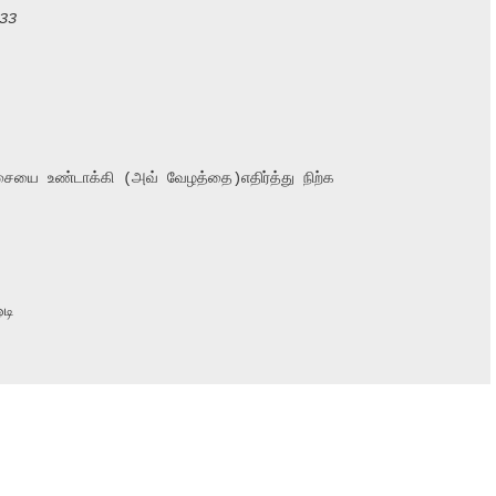
233
சையை உண்டாக்கி (அவ் வேழத்தை)எதிர்த்து நிற்க

ி
