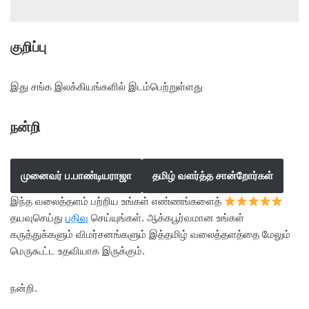
குறிப்பு
இது சங்க இலக்கியங்களில் இடம்பெற்றுள்ளது
நன்றி
முனைவர் ப.பாண்டியராஜா
தமிழ் வளர்த்த சான்றோர்கள்
இந்த வலைத்தளம் பற்றிய உங்கள் எண்ணங்களைத்
தயவுசெய்து
பதிவு
செய்யுங்கள். ஆக்கபூர்வமான உங்கள்
கருத்துக்களும் விமர்சனங்களும் இத்தமிழ் வலைத்தளத்தை மேலும்
மெருகூட்ட உதவியாக இருக்கும்.
நன்றி.