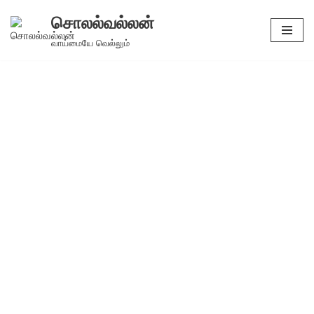
சொலல்வல்லன்
Skip
வாய்மையே வெல்லும்
to
content