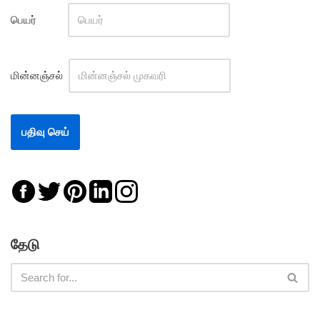
பெயர்
மின்னஞ்சல்
தேடு