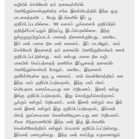
வழியில் செல்வோர் தம் தலையுச்சியில் 
அணிந்துகொள்ளுகின்ற சங்க இலக்கியத்தில் இந்த ஒரு 
பாடலைத்தவிர , வேறு இடங்களில் இப் பூ 
குறிப்பிடப்படவில்லை. 99 வகைப் பூக்களைக் குறிப்பிடும் 
குறிஞ்சிப்பாட்டிலும் இந்தப்பூ இடம்பெறவில்லை. இந்த 
ஐங்குறுநூற்றுப்பாடல் பாலைத் திணைக்குரியது. எனவே, 
இம் மலர் பாலை நில மலர் எனலாம். இப் பாடலிலும், சுரம் 
செல்வோர் இதனைத் தம் தலையில் அணிந்துகோல்வர் எனக் 
குறிப்பிடப்பட்டுள்ளது. சுரம் என்பது பாலை நில வழி. 
பாலயின் வெப்பத்தைத் தணிக்க இப்பூவைத் தலையில் 
அணிந்துகொள்வர் போலும். எனவே, இதனைக் 
குளிர்ச்சியுள்ள ஒரு பூ எனலாம். மால் வெள்ளோத்திரம் என 
இந்த மரம் குறிப்பிடப்படுவதால், இந்த மரம் மிகப் 
பெரியதாக வளரக்கூடியது என அறியலாம். இணர் என்று 
இங்கு குறிப்பிடப்படுவதால், இது கொத்துக்கொத்தாகப் 
பூக்கும் என்றும் அறியலாம். வால் இணர் என்றும் மை இல் 
வால் இணர் என்றும் இது குறிப்பிடப்படுவதால், இம்மலர் 
மிகத் தூய்மையான வெண்ணிறமுடையது என அறியலாம். 
சீவக சிந்தாமணியில் இந்த மலர் இரு இடங்களில் 
வெள்ளிலோத்திரம் என்னும் பெயரால் குறிப்பிடப்பட்டுள்ளது. 
இம்மலர் மணமுள்ளது. இந்த மலர் காய்ந்து சருகானாலும் 