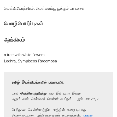
வெள்ளிலோத்திரம், வெள்ளைப்பூ பூக்கும் மர வகை
மொழிபெயர்ப்புகள்
ஆங்கிலம்
a tree with white flowers
Lodhra, Symplocos Racemosa
தமிழ் இலக்கியங்களில் பயன்பாடு:
மால் 
வெள்ளோத்திரத்து
 மை இல் வால் இணர்
அரும் சுரம் செல்வோர் சென்னி கூட்டும் – ஐங் 301/1,2
பெரிதான வெள்ளோத்திர மரத்தின் கறைபடியாத 
வெண்மையான பூங்கொத்துகள் கடத்தற்கரிய 
பாலை