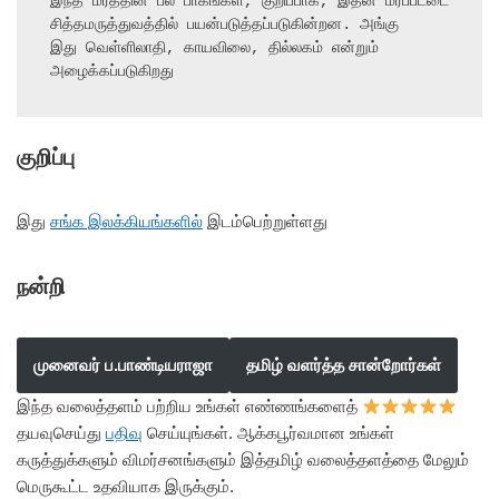
இந்த மரத்தின் பல பாகங்கள், குறிப்பாக, இதன் மரப்பட்டை 
சித்தமருத்துவத்தில் பயன்படுத்தப்படுகின்றன. அங்கு

இது வெள்ளிலாதி, காயவிலை, தில்லகம் என்றும் 
அழைக்கப்படுகிறது
குறிப்பு
இது
சங்க இலக்கியங்களில்
இடம்பெற்றுள்ளது
நன்றி
முனைவர் ப.பாண்டியராஜா
தமிழ் வளர்த்த சான்றோர்கள்
இந்த வலைத்தளம் பற்றிய உங்கள் எண்ணங்களைத்
தயவுசெய்து
பதிவு
செய்யுங்கள். ஆக்கபூர்வமான உங்கள்
கருத்துக்களும் விமர்சனங்களும் இத்தமிழ் வலைத்தளத்தை மேலும்
மெருகூட்ட உதவியாக இருக்கும்.