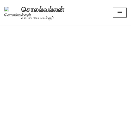
சொலல்வல்லன்
Skip
வாய்மையே வெல்லும்
to
content