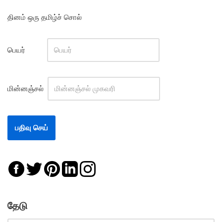
தினம் ஒரு தமிழ்ச் சொல்
பெயர்
மின்னஞ்சல்
தேடு