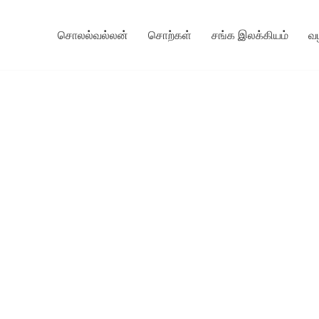
சொலல்வல்லன்
சொற்கள்
சங்க இலக்கியம்
வ