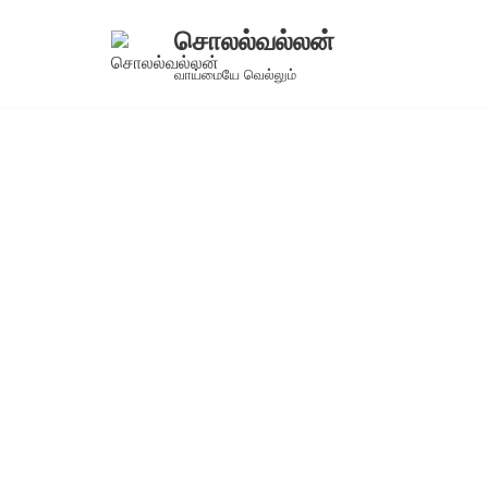
சொலல்வல்லன்
Skip
வாய்மையே வெல்லும்
to
content