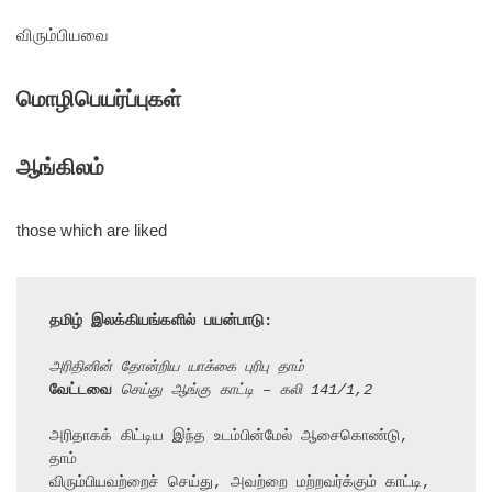
விரும்பியவை
மொழிபெயர்ப்புகள்
ஆங்கிலம்
those which are liked
தமிழ் இலக்கியங்களில் பயன்பாடு:
அரிதினின் தோன்றிய யாக்கை புரிபு தாம்
வேட்டவை
 செய்து ஆங்கு காட்டி – கலி 141/1,2
அரிதாகக் கிட்டிய இந்த உடம்பின்மேல் ஆசைகொண்டு, 
தாம்

விரும்பியவற்றைச் செய்து, அவற்றை மற்றவர்க்கும் காட்டி,