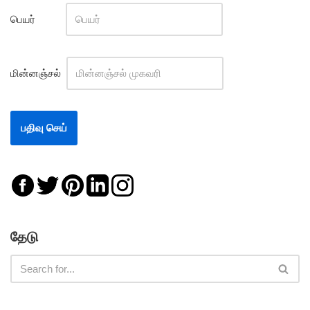
பெயர்
மின்னஞ்சல்
தேடு