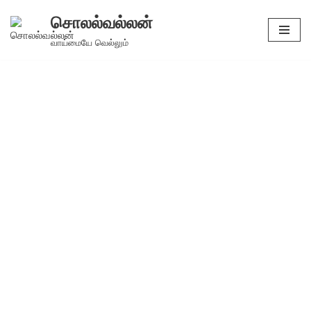
சொலல்வல்லன்
Skip
வாய்மையே வெல்லும்
to
content