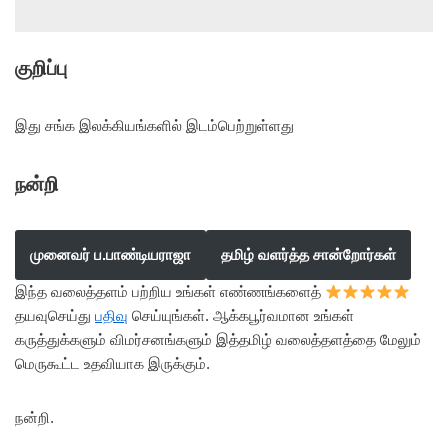
குறிப்பு
இது சங்க இலக்கியங்களில் இடம்பெற்றுள்ளது
நன்றி
முனைவர் ப.பாண்டியராஜா
தமிழ் வளர்த்த சான்றோர்கள்
இந்த வலைத்தளம் பற்றிய உங்கள் எண்ணங்களைத்
தயவுசெய்து
பதிவு
செய்யுங்கள். ஆக்கபூர்வமான உங்கள்
கருத்துக்களும் விமர்சனங்களும் இத்தமிழ் வலைத்தளத்தை மேலும்
மெருகூட்ட உதவியாக இருக்கும்.
நன்றி.