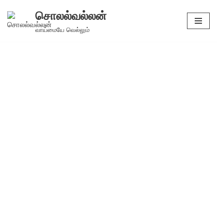
சொலல்வல்லன்
Skip
வாய்மையே வெல்லும்
to
content