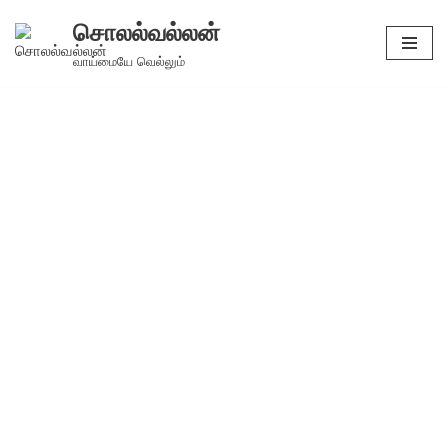
சொலல்வல்லன்
Skip
வாய்மையே வெல்லும்
to
content