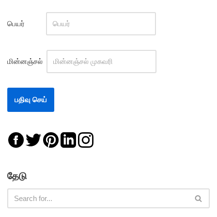
பெயர்
மின்னஞ்சல்
தேடு