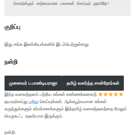
கொடுக்கும் கடுமையான பகலைச் செய்யும் ஞாயிறே!
குறிப்பு
இது சங்க இலக்கியங்களில் இடம்பெற்றுள்ளது
நன்றி
முனைவர் ப.பாண்டியராஜா
தமிழ் வளர்த்த சான்றோர்கள்
இந்த வலைத்தளம் பற்றிய உங்கள் எண்ணங்களைத்
தயவுசெய்து
பதிவு
செய்யுங்கள். ஆக்கபூர்வமான உங்கள்
கருத்துக்களும் விமர்சனங்களும் இத்தமிழ் வலைத்தளத்தை மேலும்
மெருகூட்ட உதவியாக இருக்கும்.
நன்றி.