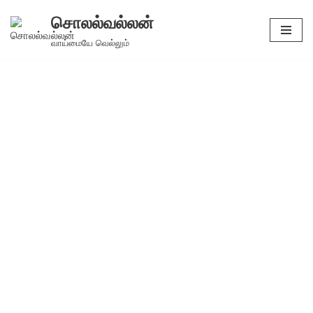
சொலல்வல்லன்
Skip
வாய்மையே வெல்லும்
to
content