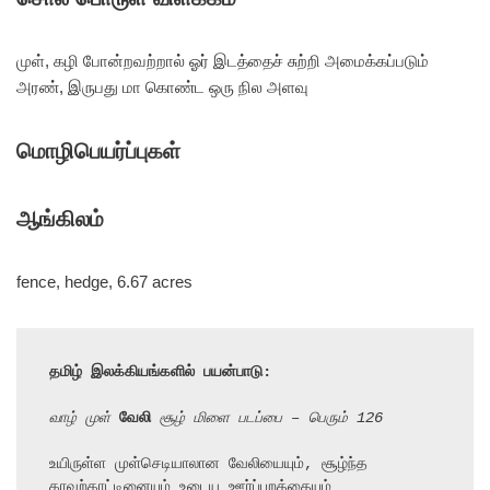
முள், கழி போன்றவற்றால் ஓர் இடத்தைச் சுற்றி அமைக்கப்படும்
அரண், இருபது மா கொண்ட ஒரு நில அளவு
மொழிபெயர்ப்புகள்
ஆங்கிலம்
fence, hedge, 6.67 acres
தமிழ் இலக்கியங்களில் பயன்பாடு:
வாழ் முள் 
வேலி
 சூழ் மிளை படப்பை – பெரும் 126
உயிருள்ள முள்செடியாலான வேலியையும், சூழ்ந்த 
காவற்காட்டினையும் உடைய ஊர்ப்புறத்தையும்
