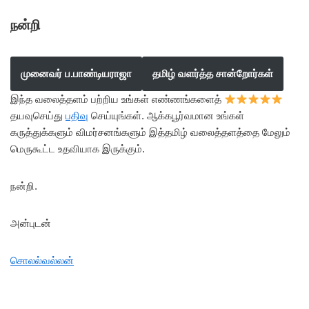
நன்றி
முனைவர் ப.பாண்டியராஜா
தமிழ் வளர்த்த சான்றோர்கள்
இந்த வலைத்தளம் பற்றிய உங்கள் எண்ணங்களைத்
தயவுசெய்து
பதிவு
செய்யுங்கள். ஆக்கபூர்வமான உங்கள்
கருத்துக்களும் விமர்சனங்களும் இத்தமிழ் வலைத்தளத்தை மேலும்
மெருகூட்ட உதவியாக இருக்கும்.
நன்றி.
அன்புடன்
சொலல்வல்லன்