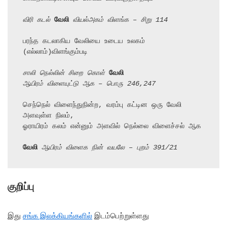
விரி கடல் 
வேலி
 வியல்அகம் விளங்க – சிறு 114
பரந்த கடலாகிய வேலியை உடைய உலகம் 
(எல்லாம்)விளங்கும்படி

சாலி நெல்லின் சிறை கொள் 
வேலி
ஆயிரம் விளையுட்டு ஆக – பொரு 246,247
செந்நெல் விளைந்துநின்ற, வரம்பு கட்டின ஒரு வேலி 
அளவுள்ள நிலம்,

ஓராயிரம் கலம் என்னும் அளவில் நெல்லை விளைச்சல் ஆக

வேலி
 ஆயிரம் விளைக நின் வயலே – புறம் 391/21
குறிப்பு
இது
சங்க இலக்கியங்களில்
இடம்பெற்றுள்ளது