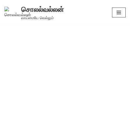
சொலல்வல்லன்
Skip
வாய்மையே வெல்லும்
to
content