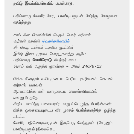
தமிழ் இலக்கியங்களில் பயன்பாடு:
பதினொரு வேளிர் சேர, பாண்டியனுடன் சேர்ந்து சோழனை 
எதிர்த்தது.

காய் சின மொய்ம்பின் பெரும் பெயர் கரிகால்
ஆர்கலி நறவின் 
வெண்ணிவாயில்
சீர் கெழு மன்னர் மறலிய ஞாட்பின்
இமிழ் இசை முரசம் பொரு_களத்து ஒழிய
பதினொரு 
வேளிரொடு
 வேந்தர் சாய
மொய் வலி அறுத்த ஞான்றை – அகம் 246/8-13
மிக்க சினமும் வலியுமுடைய பெரிய புகழினைக் கொண்ட 
கரிகால் வளவன்

ஆரவாரமிக்க கள் வளமுடைய வெண்ணிவாயில் 
என்னுமிடத்தே

சிறப்பு வாய்ந்த பகையரசர் மாறுபட்டெழுந்த போரின்கண்

மிக்க ஓசையையுடைய வீர முரசம் போர்க்களத்தே ஒழிந்து 
கிடக்க

வேளிர் பதினொருவருடன் இருபெரு வேந்தரும் (சேரனும் 
பாண்டியனும்)நிலைகெட
