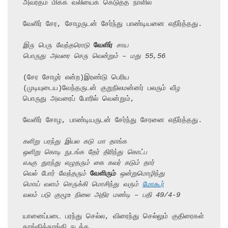
அவர்தம் மிக்க வலியைக் கெடுத்த நாளில்

வேளிர் சேர, சோழருடன் சேர்ந்து பாண்டியனை எதிர்த்தது.

இரு பெரு வேந்தரொடு 
வேளிர்
 சாய
பொருது அவரை செரு வென்றும் – மது 55,56
(சேர சோழர் என்ற)இரண்டு பெரிய 
(முடியுடைய)வேந்தருடன் குறுநிலமன்னர் பலரும் வீழ

பொருது அவரைப் போரில் வென்றும்,

வேளிர் சோழ, பாண்டியருடன் சேர்ந்து சேரனை எதிர்த்தது.

களிறு பரந்து இயல கடு மா தாங்க
ஒளிறு கொடி நுடங்க தேர் திரிந்து கொட்ப
எஃகு துரந்து எழுதரும் கை கவர் கடும் தார்
வெல் போர் வேந்தரும் 
வேளிரும்
 ஒன்றுமொழிந்து
மொய் வளம் செருக்கி மொசிந்து வரும் 
மோகூர்
வலம் படு குழூஉ நிலை அதிர மண்டி – பதி 49/4-9
யானைப்படை பரந்து செல்ல, விரைந்து செல்லும் குதிரைகள் 
தாங்கித்தாங்கி நடக்க,
