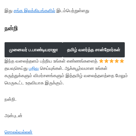
இது
சங்க இலக்கியங்களில்
இடம்பெற்றுள்ளது
நன்றி
முனைவர் ப.பாண்டியராஜா
தமிழ் வளர்த்த சான்றோர்கள்
இந்த வலைத்தளம் பற்றிய உங்கள் எண்ணங்களைத்
தயவுசெய்து
பதிவு
செய்யுங்கள். ஆக்கபூர்வமான உங்கள்
கருத்துக்களும் விமர்சனங்களும் இத்தமிழ் வலைத்தளத்தை மேலும்
மெருகூட்ட உதவியாக இருக்கும்.
நன்றி.
அன்புடன்
சொலல்வல்லன்