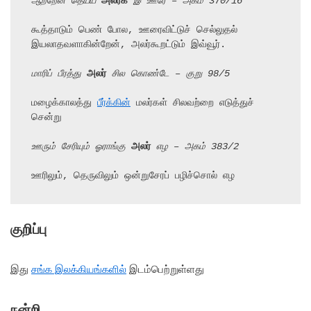
ஆற்றேன் தெய்ய 
அலர்க
 இ ஊரே – அகம் 370/16
கூத்தாடும் பெண் போல, ஊரைவிட்டுச் செல்லுதல் 
இயலாதவளாகின்றேன், அலர்கூறட்டும் இவ்வூர்.

மாரிப் பீரத்து 
அலர்
 சில கொண்டே – குறு 98/5
மழைக்காலத்து 
பீர்க்கின்
 மலர்கள் சிலவற்றை எடுத்துச் 
சென்று

ஊரும் சேரியும் ஓராங்கு 
அலர்
 எழ – அகம் 383/2
ஊரிலும், தெருவிலும் ஒன்றுசேரப் பழிச்சொல் எழ
குறிப்பு
இது
சங்க இலக்கியங்களில்
இடம்பெற்றுள்ளது
நன்றி