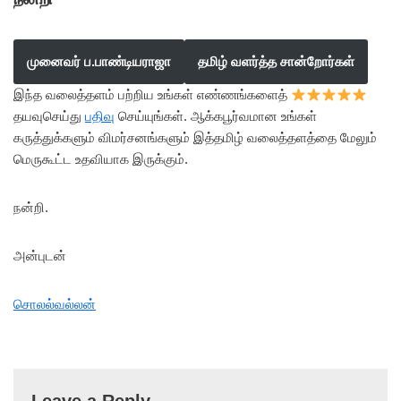
முனைவர் ப.பாண்டியராஜா
தமிழ் வளர்த்த சான்றோர்கள்
இந்த வலைத்தளம் பற்றிய உங்கள் எண்ணங்களைத்
தயவுசெய்து
பதிவு
செய்யுங்கள். ஆக்கபூர்வமான உங்கள்
கருத்துக்களும் விமர்சனங்களும் இத்தமிழ் வலைத்தளத்தை மேலும்
மெருகூட்ட உதவியாக இருக்கும்.
நன்றி.
அன்புடன்
சொலல்வல்லன்