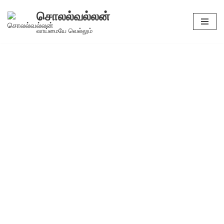
சொலல்வல்லன்
Skip
வாய்மையே வெல்லும்
to
content