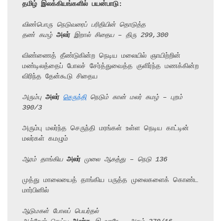
தமிழ் இலக்கியங்களில் பயன்பாடு:
விண்பொரு நெடுவரைப் பரிதியின் தொடுத்த
தண் கமழ் 
அலர்
 இறால் சிதைய – திரு 299,300
விண்ணைத் தீண்டுகின்ற நெடிய மலையில் ஞாயிற்றின் 
மண்டிலத்தைப் போலச் சேர்த்துவைத்த குளிர்ந்த மணக்கின்ற 
விரிந்த தேன்கூடு சிதைய

அரும்பு 
அலர்
செருந்தி
 நெடும் கான் மலர் கமழ் – புறம் 
390/3
அரும்பு மலர்ந்த செருந்தி மரங்கள் உள்ள நெடிய காட்டின் 
மலர்கள் கமழும்

ஆரம் தாங்கிய 
அலர்
 முலை ஆகத்து – நெடு 136
முத்து மாலையைத் தாங்கிய பருத்த முலைகளைக் கொண்ட 
மார்பினில்

ஆடுமகள் போலப் பெயர்தல்