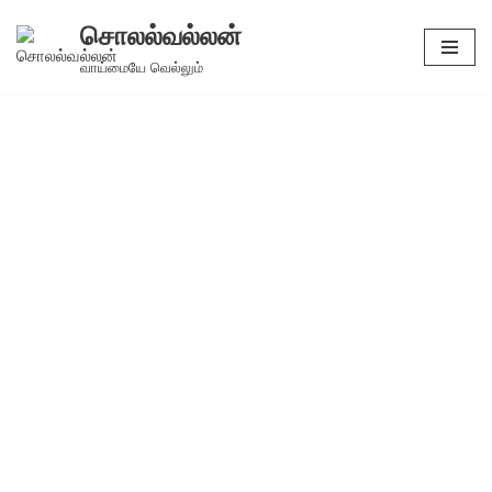
சொலல்வல்லன்
Skip
வாய்மையே வெல்லும்
to
content