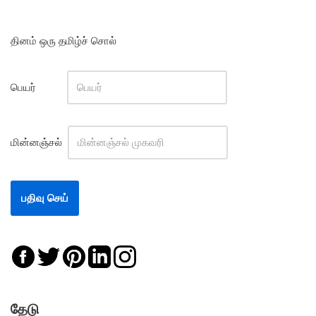
தினம் ஒரு தமிழ்ச் சொல்
பெயர்
மின்னஞ்சல்
தேடு