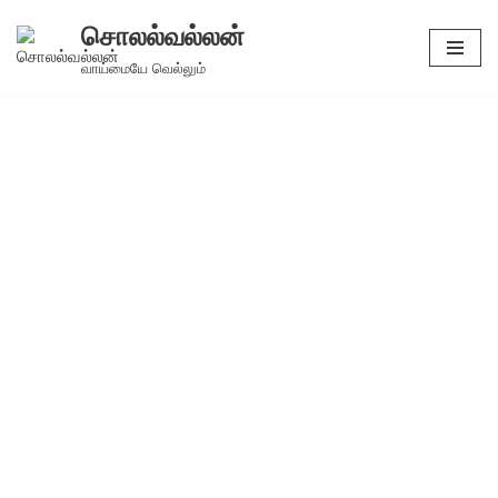
சொலல்வல்லன்
Skip
வாய்மையே வெல்லும்
to
content