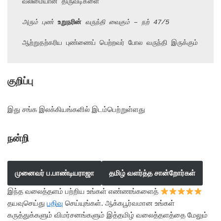
வலிமையான திருவடிகளை

அரும் புண் 
உறுநரின்
 வருந்தி வைகும் – நற் 47/5
ஆற்றுதற்கரிய புண்ணைப் பெற்றவர் போல வருந்தி இருக்கும்
குறிப்பு
இது சங்க இலக்கியங்களில் இடம்பெற்றுள்ளது
நன்றி
முனைவர் ப.பாண்டியராஜா
தமிழ் வளர்த்த சான்றோர்கள்
இந்த வலைத்தளம் பற்றிய உங்கள் எண்ணங்களைத்
தயவுசெய்து
பதிவு
செய்யுங்கள். ஆக்கபூர்வமான உங்கள்
கருத்துக்களும் விமர்சனங்களும் இத்தமிழ் வலைத்தளத்தை மேலும்