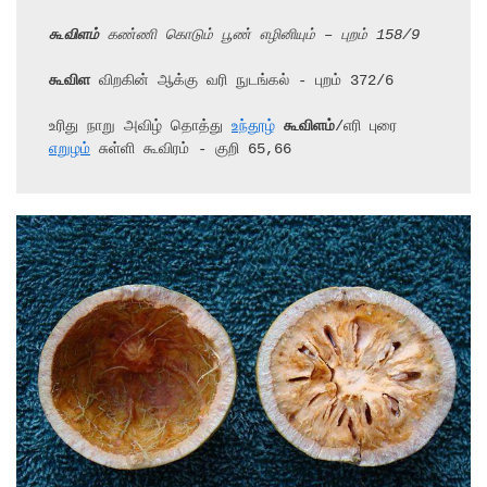
கூவிளம்
 கண்ணி கொடும் பூண் எழினியும் – புறம் 158/9
கூவிள
 விறகின் ஆக்கு வரி நுடங்கல் - புறம் 372/6

உரிது நாறு அவிழ் தொத்து 
உந்தூழ்
கூவிளம்
/எரி புரை 
எறுழம்