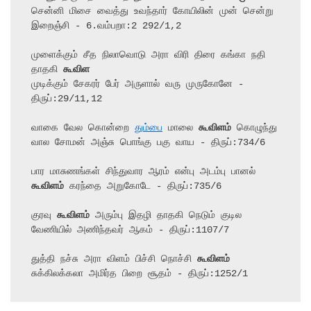
சென்னி மிசை வைத்து உவந்தார் கோயிலின் முன் சென்று 
இறைஞ்சி - 6.வம்பறா:2 292/1,2

முளைக்கும் சீத நிலாவொடு அரா விரி திரை கங்கா நதி 
தாதகி 
கூவிள
முடிக்கும் சேகரர் பேர் அருளால் வரு முருகோனே - 
திருப்:29/11,12

வாகை வேல கொன்றை 
தும்பை
 மாலை 
கூவிளம்
 கொழுந்து 
வால சோமன் அஞ்சு பொங்கு பகு வாய - திருப்:734/6

பார மாசுணங்கள் சிந்துவார ஆரம் என்பு அடம்பு பானல் 
கூவிளம்
 கரந்தை அறுகோடே - திருப்:735/6

குரவு 
கூவிளம்
 அரும்பு இதழி தாதகி நெடும் குடில 
வேணியில் அணிந்தவர் ஆகம் - திருப்:1107/7

துத்தி நச்சு அரா விளம் பிச்சி நொச்சி 
கூவிளம்
சுக்கிலக்கலா அமிர்த பிறை சூதம் - திருப்:1252/1