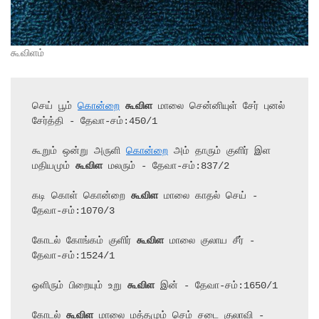
கூவிளம்
செய் பூம் 
கொன்றை
கூவிள
 மாலை சென்னியுள் சேர் புனல் 
சேர்த்தி - தேவா-சம்:450/1

கூறும் ஒன்று அருளி 
கொன்றை
 அம் தாரும் குளிர் இள 
மதியமும் 
கூவிள
 மலரும் - தேவா-சம்:837/2

கடி கொள் கொன்றை 
கூவிள
 மாலை காதல் செய் - 
தேவா-சம்:1070/3

கோடல் கோங்கம் குளிர் 
கூவிள
 மாலை குலாய சீர் - 
தேவா-சம்:1524/1

ஒளிரும் பிறையும் உறு 
கூவிள
 இன் - தேவா-சம்:1650/1

கோடல் 
கூவிள
 மாலை மத்தமும் செம் சடை குலாவி - 