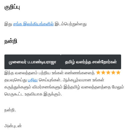
குறிப்பு
இது
சங்க இலக்கியங்களில்
இடம்பெற்றுள்ளது
நன்றி
முனைவர் ப.பாண்டியராஜா
தமிழ் வளர்த்த சான்றோர்கள்
இந்த வலைத்தளம் பற்றிய உங்கள் எண்ணங்களைத்
தயவுசெய்து
பதிவு
செய்யுங்கள். ஆக்கபூர்வமான உங்கள்
கருத்துக்களும் விமர்சனங்களும் இத்தமிழ் வலைத்தளத்தை மேலும்
மெருகூட்ட உதவியாக இருக்கும்.
நன்றி.
அன்புடன்