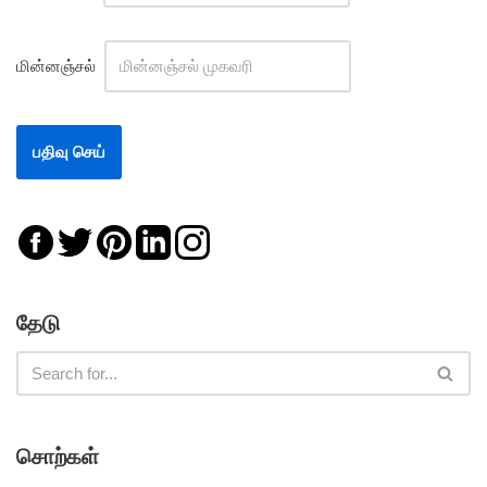
மின்னஞ்சல்
தேடு
சொற்கள்