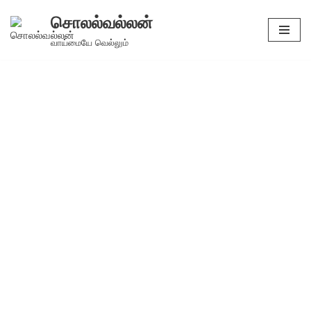
சொலல்வல்லன்
Skip
வாய்மையே வெல்லும்
to
content