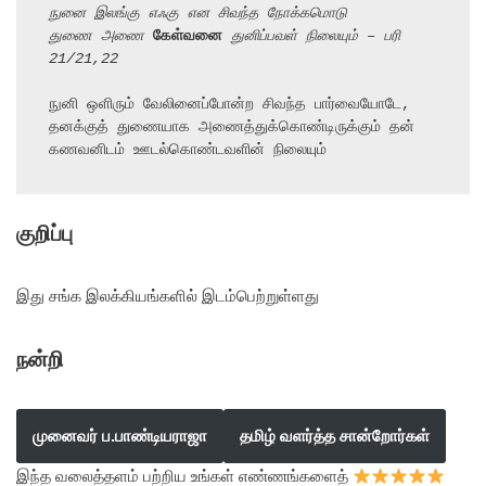
நுனை இலங்கு எஃகு என சிவந்த நோக்கமொடு
துணை அணை 
கேள்வனை
 துனிப்பவள் நிலையும் – பரி 
21/21,22
நுனி ஒளிரும் வேலினைப்போன்ற சிவந்த பார்வையோடே,

தனக்குத் துணையாக அணைத்துக்கொண்டிருக்கும் தன் 
கணவனிடம் ஊடல்கொண்டவளின் நிலையும்
குறிப்பு
இது சங்க இலக்கியங்களில் இடம்பெற்றுள்ளது
நன்றி
முனைவர் ப.பாண்டியராஜா
தமிழ் வளர்த்த சான்றோர்கள்
இந்த வலைத்தளம் பற்றிய உங்கள் எண்ணங்களைத்