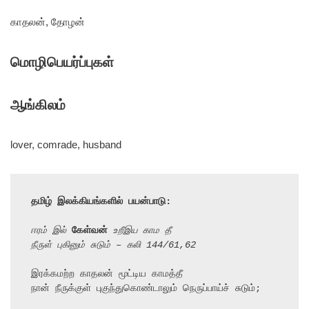
காதலன், தோழன்
மொழிபெயர்ப்புகள்
ஆங்கிலம்
lover, comrade, husband
தமிழ் இலக்கியங்களில் பயன்பாடு:
ஈரம் இல் 
கேள்வன்
 உறீஇய காம தீ
நீருள் புகினும் சுடும் – கலி 144/61,62
இரக்கமற்ற காதலன் மூட்டிய காமத்தீ

நான் நீருக்குள் புகுந்துகொண்டாலும் நெருப்பாய்ச் சுடும்;
