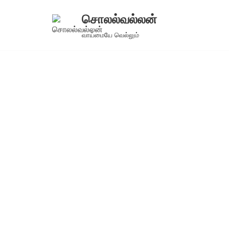
சொலல்வல்லன்
Skip
வாய்மையே வெல்லும்
to
content