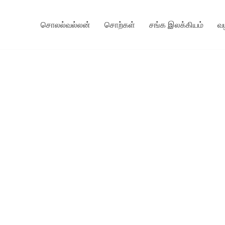
சொலல்வல்லன்
சொற்கள்
சங்க இலக்கியம்
வ