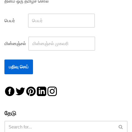
தினம் ஒரு தமிழ்ச் சொல்
பெயர்
மின்னஞ்சல்
தேடு