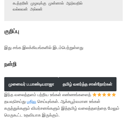
கூத்தரின் முழவுக்கு முன்னால் ஆடுவதில்

வல்லவன் அல்லன்
குறிப்பு
இது சங்க இலக்கியங்களில் இடம்பெற்றுள்ளது
நன்றி
முனைவர் ப.பாண்டியராஜா
தமிழ் வளர்த்த சான்றோர்கள்
இந்த வலைத்தளம் பற்றிய உங்கள் எண்ணங்களைத்
தயவுசெய்து
பதிவு
செய்யுங்கள். ஆக்கபூர்வமான உங்கள்
கருத்துக்களும் விமர்சனங்களும் இத்தமிழ் வலைத்தளத்தை மேலும்
மெருகூட்ட உதவியாக இருக்கும்.