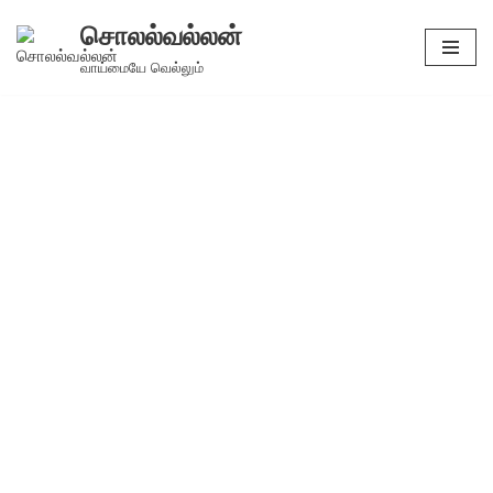
சொலல்வல்லன்
Skip
வாய்மையே வெல்லும்
to
content