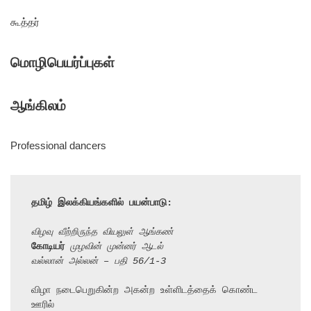
கூத்தர்
மொழிபெயர்ப்புகள்
ஆங்கிலம்
Professional dancers
தமிழ் இலக்கியங்களில் பயன்பாடு:
விழவு வீற்றிருந்த வியலுள் ஆங்கண்
கோடியர்
 முழவின் முன்னர் ஆடல்
வல்லான் அல்லன் – பதி 56/1-3
விழா நடைபெறுகின்ற அகன்ற உள்ளிடத்தைக் கொண்ட 
ஊரில்
