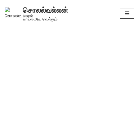
சொலல்வல்லன்
Skip
வாய்மையே வெல்லும்
to
content