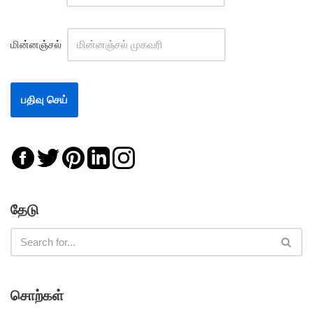
மின்னஞ்சல்
தேடு
சொற்கள்