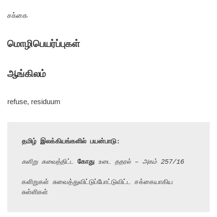
சக்கை
மொழிபெயர்ப்புகள்
ஆங்கிலம்
refuse, residuum
தமிழ் இலக்கியங்களில் பயன்பாடு:
களிறு சுவைத்திட்ட 
கோது
 உடை ததரல் – அகம் 257/16
களிறுகள் சுவைத்துவிட்டுப்போட்டுவிட்ட சக்கையாகிய 
சுள்ளிகள்