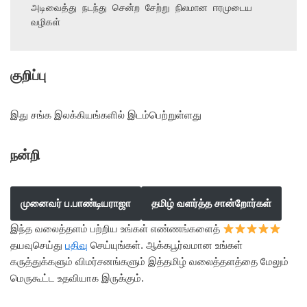
அடிவைத்து நடந்து சென்ற சேற்று நிலமான ஈரமுடைய 
வழிகள்
குறிப்பு
இது சங்க இலக்கியங்களில் இடம்பெற்றுள்ளது
நன்றி
முனைவர் ப.பாண்டியராஜா
தமிழ் வளர்த்த சான்றோர்கள்
இந்த வலைத்தளம் பற்றிய உங்கள் எண்ணங்களைத்
தயவுசெய்து
பதிவு
செய்யுங்கள். ஆக்கபூர்வமான உங்கள்
கருத்துக்களும் விமர்சனங்களும் இத்தமிழ் வலைத்தளத்தை மேலும்
மெருகூட்ட உதவியாக இருக்கும்.