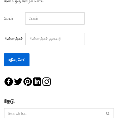
தினம் ஒரு தமிழ்ச் சொல்
பெயர்
மின்னஞ்சல்
தேடு