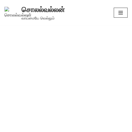
சொலல்வல்லன்
Skip
வாய்மையே வெல்லும்
to
content