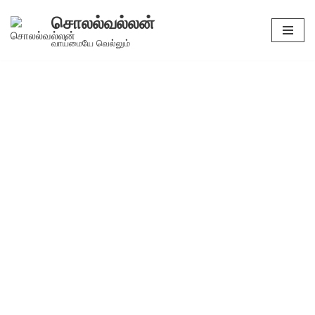
சொலல்வல்லன்
Skip
வாய்மையே வெல்லும்
to
content