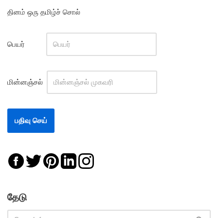
தினம் ஒரு தமிழ்ச் சொல்
பெயர்
மின்னஞ்சல்
தேடு