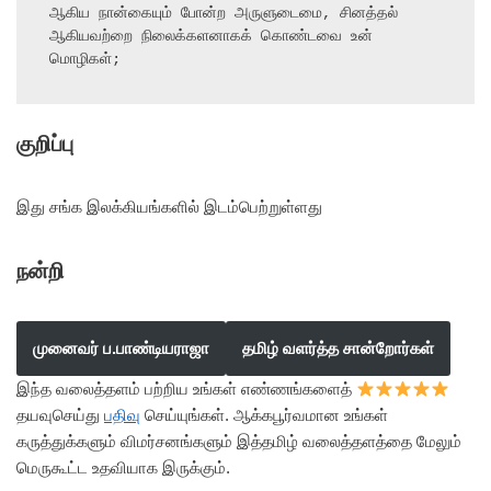
ஆகிய நான்கையும் போன்ற அருளுடைமை, சினத்தல் 
ஆகியவற்றை நிலைக்களனாகக் கொண்டவை உன் 
மொழிகள்;
குறிப்பு
இது சங்க இலக்கியங்களில் இடம்பெற்றுள்ளது
நன்றி
முனைவர் ப.பாண்டியராஜா
தமிழ் வளர்த்த சான்றோர்கள்
இந்த வலைத்தளம் பற்றிய உங்கள் எண்ணங்களைத்
தயவுசெய்து
பதிவு
செய்யுங்கள். ஆக்கபூர்வமான உங்கள்
கருத்துக்களும் விமர்சனங்களும் இத்தமிழ் வலைத்தளத்தை மேலும்
மெருகூட்ட உதவியாக இருக்கும்.