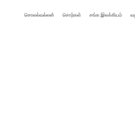
சொலல்வல்லன்
சொற்கள்
சங்க இலக்கியம்
வ