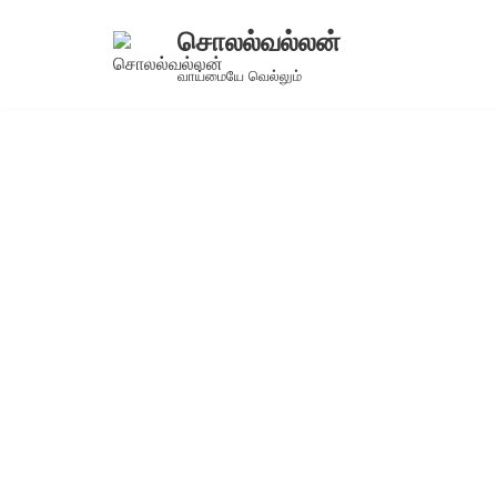
சொலல்வல்லன்
Skip
வாய்மையே வெல்லும்
to
content