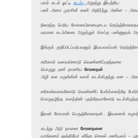
மால் கடல் ஓட்டி 
கடம்பு 
அறுத்து இயற்றிய
பண் அமை முரசின் கண் அதிர்ந்து அன்ன – அகம
நிறைந்த பெரிய சேனையினையுடைய நெடுஞ்சேரலாதன்
மரமான கடம்பினை அறுத்துச் செய்த பண்ணுதல் அம
இங்குக் குறிப்பிடப்படுபவனும் இமயவரம்பன் நெடுஞ்ச
கரிகால் வளவனொடு வெண்ணிப்பறந்தலை
பொருது புண் நாணிய 
சேரலாதன்
அழி கள மருங்கின் வாள் வடக்கிருந்து என – அக
கரிகால்வளவனோடு வெண்ணிப் போர்க்களத்தே போர்செய
பொருதழிந்த களத்தின் புறத்தேவாளோடு வடக்கிருந்
இவன் சேரமான் பெருஞ்சேரலாதன். இவனைக் கழாத்தலை
கடந்து அடு தானை 
சேரலாதனை
யாங்கனம் ஒத்தியோ வீங்கு செலல் மண்டிலம் – புற