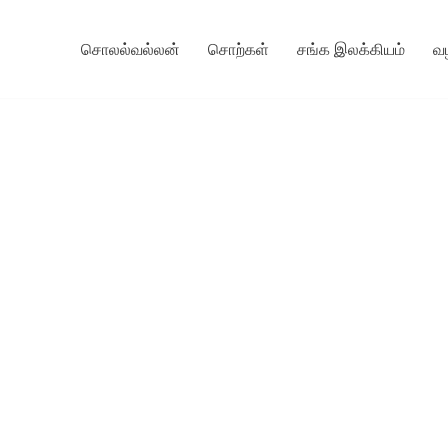
சொலல்வல்லன்
சொற்கள்
சங்க இலக்கியம்
வ