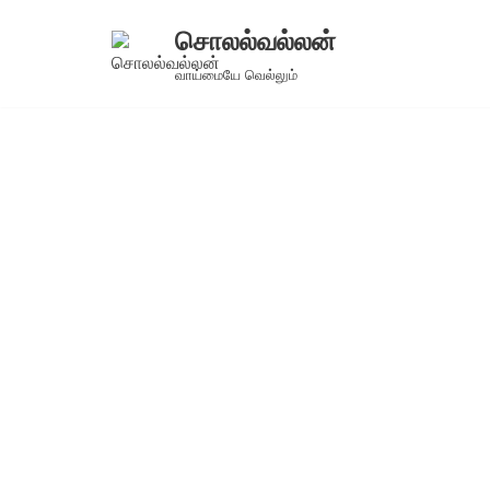
சொலல்வல்லன்
Skip
வாய்மையே வெல்லும்
to
content