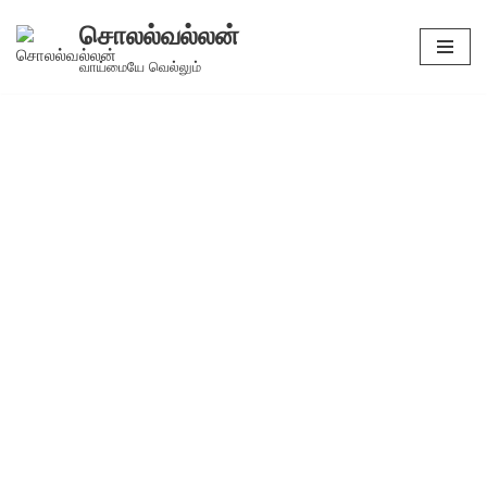
சொலல்வல்லன்
Skip
வாய்மையே வெல்லும்
to
content