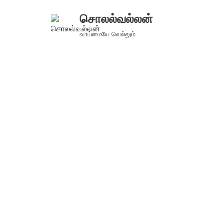
சொலல்வல்லன்
Skip
வாய்மையே வெல்லும்
to
content