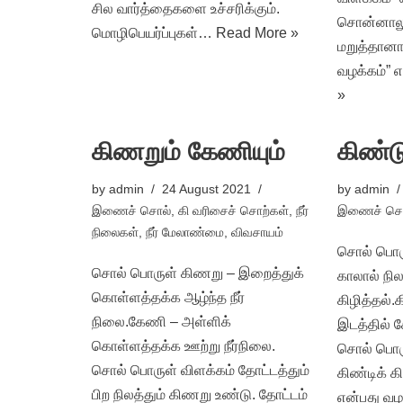
சில வார்த்தைகளை உச்சரிக்கும்.
சொன்னாலும
மொழிபெயர்ப்புகள்…
Read More »
மறுத்தானா
வழக்கம்” 
»
கிணறும் கேணியும்
கிண்ட
by
admin
24 August 2021
by
admin
இணைச் சொல்
,
கி வரிசைச் சொற்கள்
,
நீர்
இணைச் சொ
நிலைகள்
,
நீர் மேலாண்மை
,
விவசாயம்
சொல் பொரு
சொல் பொருள் கிணறு – இறைத்துக்
காலால் நி
கொள்ளத்தக்க ஆழ்ந்த நீர்
கிழித்தல்.
நிலை.கேணி – அள்ளிக்
இடத்தில் 
கொள்ளத்தக்க ஊற்று நீர்நிலை.
சொல் பொரு
சொல் பொருள் விளக்கம் தோட்டத்தும்
கிண்டிக் 
பிற நிலத்தும் கிணறு உண்டு. தோட்டம்
என்பது வழக