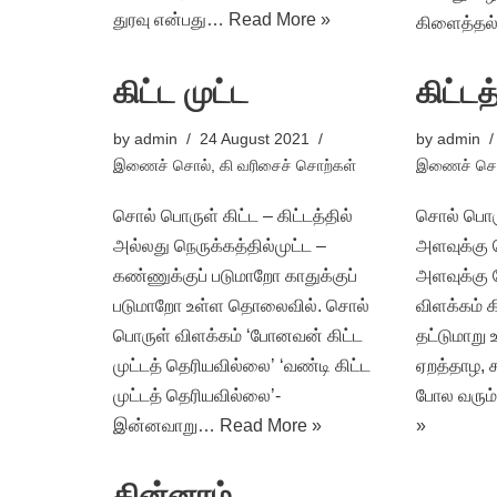
துரவு என்பது…
Read More »
கிளைத்த
கிட்ட முட்ட
கிட்டத
by
admin
24 August 2021
by
admin
இணைச் சொல்
,
கி வரிசைச் சொற்கள்
இணைச் சொ
சொல் பொருள் கிட்ட – கிட்டத்தில்
சொல் பொருள
அல்லது நெருக்கத்தில்முட்ட –
அளவுக்கு ந
கண்ணுக்குப் படுமாறோ காதுக்குப்
அளவுக்கு 
படுமாறோ உள்ள தொலைவில். சொல்
விளக்கம் க
பொருள் விளக்கம் ‘போனவன் கிட்ட
தட்டுமாறு
முட்டத் தெரியவில்லை’ ‘வண்டி கிட்ட
ஏறத்தாழ, 
முட்டத் தெரியவில்லை’-
போல வரு
இன்னவாறு…
Read More »
»
கின்னரம்