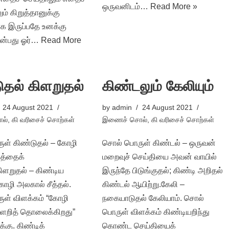
ஒருவனிடம்…
Read More »
் கிறுத்தானுக்கு
க இருப்பதே உனக்கு
என்பது ஓர்…
Read More
ுதல் கிளறுதல்
கிண்டலும் கேலியும்
24 August 2021
by
admin
24 August 2021
ல்
,
கி வரிசைச் சொற்கள்
இணைச் சொல்
,
கி வரிசைச் சொற்கள்
ள் கிண்டுதல் – கோழி
சொல் பொருள் கிண்டல் – ஒருவன்
லத்தைக்
மறைவுச் செய்தியை அவன் வாயில்
கிளறுதல் – கிண்டிய
இருந்தே பிடுங்குதல்; கிண்டி அறிதல்
கோழி அலகால் சீத்தல்.
கிண்டல் ஆயிற்று.கேலி –
ள் விளக்கம் “கோழி
நகையாடுதல் கேலியாம். சொல்
கிளறித் தொலைக்கிறது”
பொருள் விளக்கம் கிண்டியறிந்து
்கு. கிண்டிக்
கொண்ட செய்தியைக்