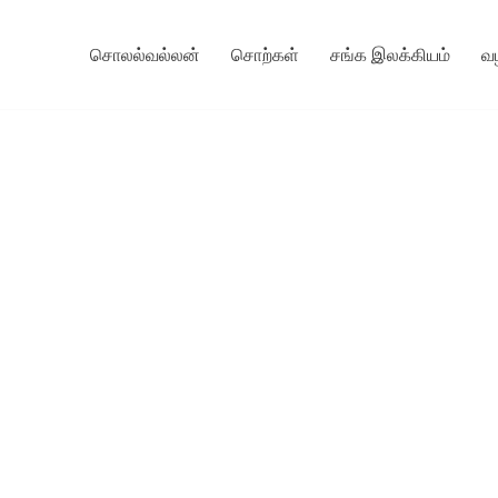
சொலல்வல்லன்
சொற்கள்
சங்க இலக்கியம்
வ