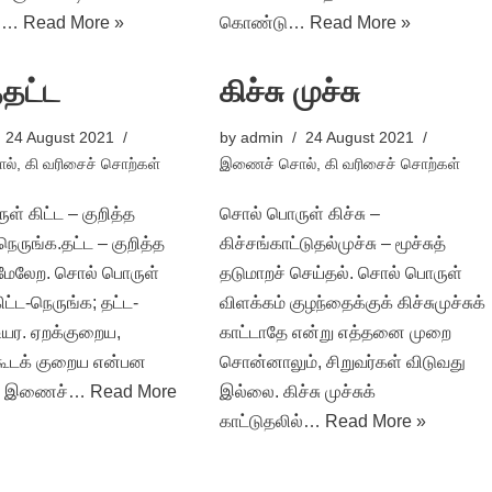
ல்…
Read More »
கொண்டு…
Read More »
்தட்ட
கிச்சு முச்சு
24 August 2021
by
admin
24 August 2021
ல்
,
கி வரிசைச் சொற்கள்
இணைச் சொல்
,
கி வரிசைச் சொற்கள்
் கிட்ட – குறித்த
சொல் பொருள் கிச்சு –
ெருங்க.தட்ட – குறித்த
கிச்சங்காட்டுதல்முச்சு – மூச்சுத்
மேலேற. சொல் பொருள்
தடுமாறச் செய்தல். சொல் பொருள்
ிட்ட-நெருங்க; தட்ட-
விளக்கம் குழந்தைக்குக் கிச்சுமுச்சுக்
 உயர. ஏறக்குறைய,
காட்டாதே என்று எத்தனை முறை
கூடக் குறைய என்பன
சொன்னாலும், சிறுவர்கள் விடுவது
ம் இணைச்…
Read More
இல்லை. கிச்சு முச்சுக்
காட்டுதலில்…
Read More »