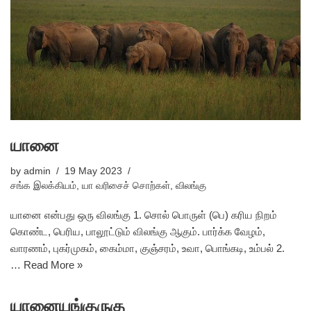
யானை
by
admin
19 May 2023
சங்க இலக்கியம்
,
யா வரிசைச் சொற்கள்
,
விலங்கு
யானை என்பது ஒரு விலங்கு 1. சொல் பொருள் (பெ) கரிய நிறம்
கொண்ட, பெரிய, பாலூட்டும் விலங்கு ஆகும். பார்க்க வேழம்,
வாரணம், புகர்முகம், கைம்மா, குஞ்சரம், உவா, பொங்கடி, உம்பல் 2.
…
Read More »
யானையங்குருகு