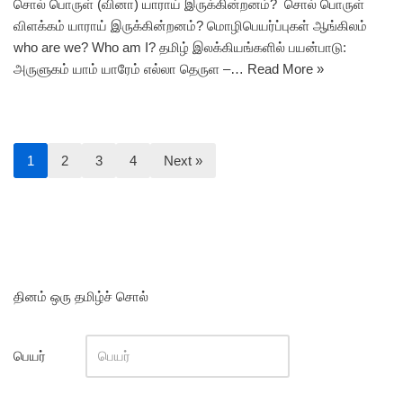
சொல் பொருள் (வினா) யாராய் இருக்கின்றனம்? சொல் பொருள்
விளக்கம் யாராய் இருக்கின்றனம்? மொழிபெயர்ப்புகள் ஆங்கிலம்
who are we? Who am I? தமிழ் இலக்கியங்களில் பயன்பாடு:
அருளுகம் யாம் யாரேம் எல்லா தெருள –…
Read More »
1
2
3
4
Next »
தினம் ஒரு தமிழ்ச் சொல்
பெயர்