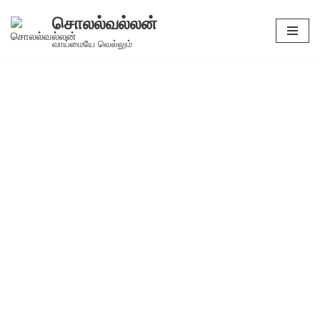
சொலல்வல்லன்
Skip
வாய்மையே வெல்லும்
to
content