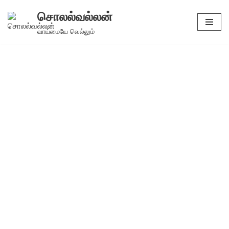
சொலல்வல்லன்
Skip
வாய்மையே வெல்லும்
to
content