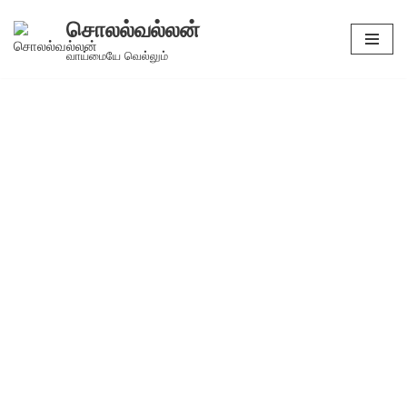
சொலல்வல்லன்
Skip
வாய்மையே வெல்லும்
to
content