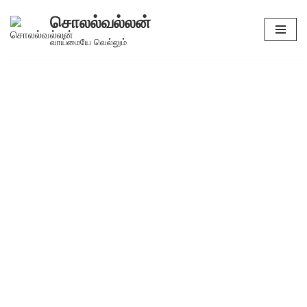
சொலல்வல்லன்
Skip
வாய்மையே வெல்லும்
to
content