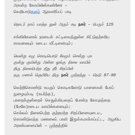
அகன்ற கோயிலின்கண்ணே –

வெறியாடு
களம்
 ஆரவாரிப்பப் பாடி

தொடர் நாய் யாத்த துன் அரும் கடி 
நகர்
 – பெரும் 125
சங்கிலிகளால் நாயைக் கட்டிவைத்துள்ள கிட்டுதற்கரிய 
காவலையும் உடைய வீட்டினையும்;

வென்று எழு கொடியொடு வேழம் சென்று புக
குன்று குயின்று அன்ன ஓங்கு நிலை வாயில்
திரு நிலைபெற்ற தீது தீர் சிறப்பின்
தரு மணல் ஞெமிரிய திரு 
நகர்
 முற்றத்து – நெடு 87-90
வெற்றிகொண்டு உயரும் கொடிகளோடு யானைகள் போய் 
நுழையும்படி (உயர்ந்த),

பாறைக்குன்றைச் செதுக்கியதைப் போன்ற கோபுரத்தை 
(மேலே)உடைய வாயில்களையும்;

செல்வம் நிலைபெற்ற குற்றமற்ற சிறப்பினையுடைய,

கொண்டுவந்த மணலைப் பாவி இறுக்கமாக்கப்பட்ட, அழகிய 
அரண்மனையின் — முற்றத்தில்
