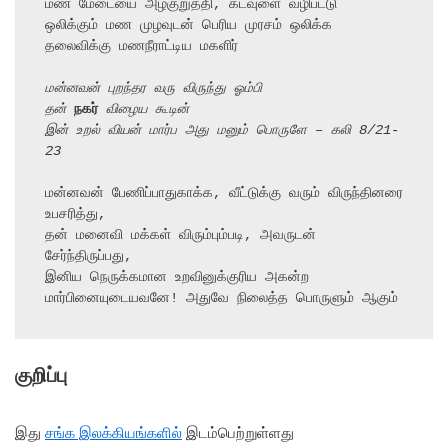
மண மேடையை அழகுறுத்தி, கடவுளை வழிபட்டு

ஒலிக்கும் மண முழவுடன் பெரிய முரசம் ஒலிக்க

தலைவிக்கு மணநீராட்டிய மகளிர்

மன்னவன் புறந்தர வரு விருந்து ஓம்பி
தன் 
நகர்
 விழைய கூடின்
இன் உறல் வியன் மார்ப அது மனும் பொருளே – கலி 8/21-
23
மன்னவன் பேணிப்பாதுகாக்க, வீட்டுக்கு வரும் விருந்தினரை 
உபசரித்து,

தன் மனைவி மக்கள் விரும்பும்படி, அவருடன் 
சேர்ந்திருப்பது,

இனிய நெருக்கமான உறவினுக்குரிய அகன்ற 
மார்பினையுடையவனே! அதுவே நிலைத்த பொருளும் ஆகும்
குறிப்பு
இது
சங்க இலக்கியங்களில்
இடம்பெற்றுள்ளது