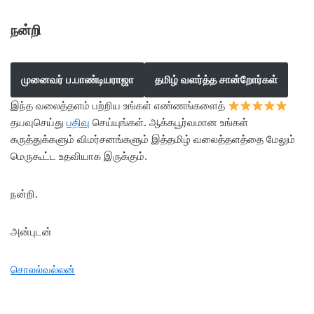
நன்றி
முனைவர் ப.பாண்டியராஜா
தமிழ் வளர்த்த சான்றோர்கள்
இந்த வலைத்தளம் பற்றிய உங்கள் எண்ணங்களைத்
தயவுசெய்து
பதிவு
செய்யுங்கள். ஆக்கபூர்வமான உங்கள்
கருத்துக்களும் விமர்சனங்களும் இத்தமிழ் வலைத்தளத்தை மேலும்
மெருகூட்ட உதவியாக இருக்கும்.
நன்றி.
அன்புடன்
சொலல்வல்லன்