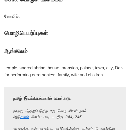
கோயில்,
மொழிபெயர்ப்புகள்
ஆங்கிலம்
temple, sacred shrine, house, mansion, palace, town, city, Dais
for performing ceremonies;, family, wife and children
தமிழ் இலக்கியங்களில் பயன்பாடு:
முருகு ஆற்றுப்படுத்த உரு கெழு வியல் 
நகர்
ஆடு
களம்
 சிலம்ப பாடி – திரு 244,245
முருகக்கடவுள் வரும்படி வழிப்படுத்தின அச்சம் பொருந்தின 