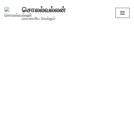
சொலல்வல்லன்
Skip
வாய்மையே வெல்லும்
to
content