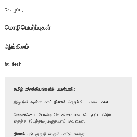
கொழுப்பு,
மொழிபெயர்ப்புகள்
ஆங்கிலம்
fat, flesh
தமிழ் இலக்கியங்களில் பயன்பாடு:
இழுதின் அன்ன வால் 
நிணம்
 செருக்கி – மலை 244
வெண்ணெய் போன்ற வெண்மையான கொழுப்பு (அம்பு 
தைத்த இடத்தில்)மிகுதியாய் வெளிவர,

நிணம்
 படு குருதி பெரும் பாட்டு ஈரத்து