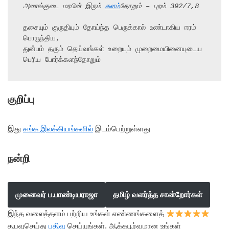
அணங்குடை மரபின் இரும் 
களம்
தோறும் – புறம் 392/7,8
தசையும் குருதியும் தோய்ந்த பெருக்கால் உண்டாகிய ஈரம் 
பொருந்திய,

துன்பம் தரும் தெய்வங்கள் உறையும் முறைமையினையுடைய 
பெரிய போர்க்களந்தோறும்
குறிப்பு
இது
சங்க இலக்கியங்களில்
இடம்பெற்றுள்ளது
நன்றி
முனைவர் ப.பாண்டியராஜா
தமிழ் வளர்த்த சான்றோர்கள்
இந்த வலைத்தளம் பற்றிய உங்கள் எண்ணங்களைத்
தயவுசெய்து
பதிவு
செய்யுங்கள். ஆக்கபூர்வமான உங்கள்