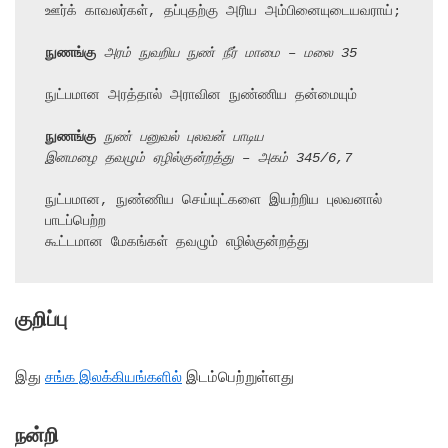
ஊர்க் காவலர்கள், தப்புதற்கு அரிய அம்பினையுடையவராய்;

நுணங்கு
 அரம் நுவறிய நுண் நீர் மாமை – மலை 35
நுட்பமான அரத்தால் அராவின நுண்ணிய தன்மையும்

நுணங்கு
 நுண் பனுவல் புலவன் பாடிய
இனமழை தவழும் ஏழில்குன்றத்து – அகம் 345/6,7
நுட்பமான, நுண்ணிய செய்யுட்களை இயற்றிய புலவனால் 
பாடப்பெற்ற

குறிப்பு
இது
சங்க இலக்கியங்களில்
இடம்பெற்றுள்ளது
நன்றி