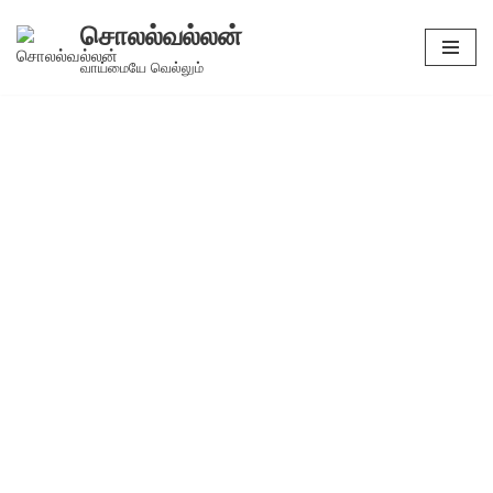
சொலல்வல்லன்
Skip
வாய்மையே வெல்லும்
to
content