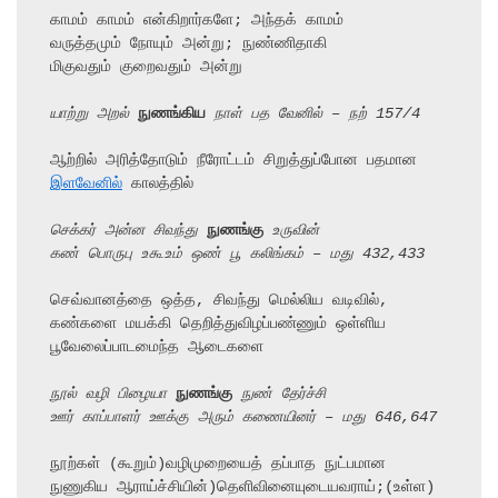
காமம் காமம் என்கிறார்களே; அந்தக் காமம்

வருத்தமும் நோயும் அன்று; நுண்ணிதாகி

மிகுவதும் குறைவதும் அன்று

யாற்று அறல் 
நுணங்கிய
 நாள் பத வேனில் – நற் 157/4
ஆற்றில் அரித்தோடும் நீரோட்டம் சிறுத்துப்போன பதமான 
இளவேனில்
 காலத்தில்

செக்கர் அன்ன சிவந்து 
நுணங்கு
 உருவின்
கண் பொருபு உகூஉம் ஒண் பூ கலிங்கம் – மது 432,433
செவ்வானத்தை ஒத்த, சிவந்து மெல்லிய வடிவில்,

கண்களை மயக்கி தெறித்துவிழப்பண்ணும் ஒள்ளிய 
பூவேலைப்பாடமைந்த ஆடைகளை

நூல் வழி பிழையா 
நுணங்கு
 நுண் தேர்ச்சி
ஊர் காப்பாளர் ஊக்கு அரும் கணையினர் – மது 646,647
நூற்கள் (கூறும்)வழிமுறையைத் தப்பாத நுட்பமான 
நுணுகிய ஆராய்ச்சியின்)தெளிவினையுடையவராய்;(உள்ள)
