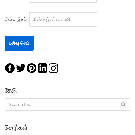
மின்னஞ்சல்
தேடு
சொற்கள்