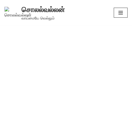
சொலல்வல்லன்
Skip
வாய்மையே வெல்லும்
to
content