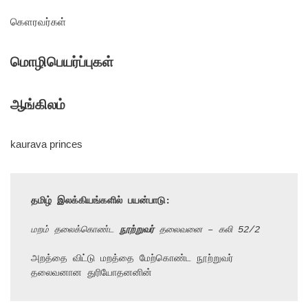
கௌரவர்கள்
மொழிபெயர்ப்புகள்
ஆங்கிலம்
kaurava princes
தமிழ் இலக்கியங்களில் பயன்பாடு:
மறம் தலைக்கொண்ட 
நூற்றுவர்
 தலைவனை – கலி 52/2
அறத்தை விட்டு மறத்தை மேற்கொண்ட நூற்றுவர் 
தலைவனான துரியோதனனின்