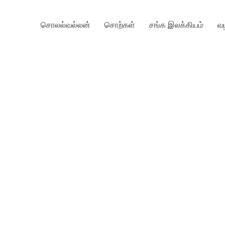
சொலல்வல்லன்
சொற்கள்
சங்க இலக்கியம்
வ