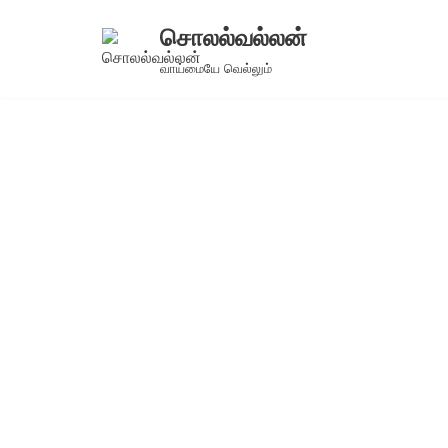
சொலல்வல்லன்
Skip
வாய்மையே வெல்லும்
to
content