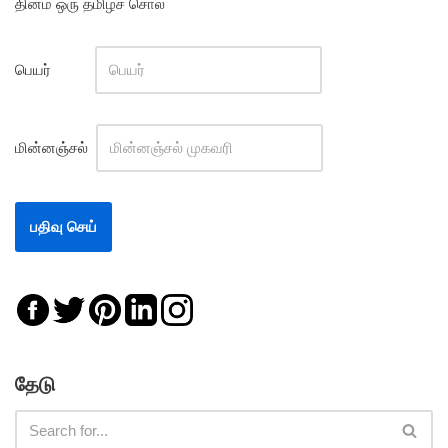
தினம் ஒரு தமிழ்ச் சொல்
பெயர்
மின்னஞ்சல்
தேடு