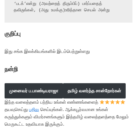
‘படக்’என்று (அவற்றைத் திரும்பிப்) பார்ப்பதைத் 
தவிருங்கள், (அது உமக்கு)உரித்தான செயல் அன்று
குறிப்பு
இது சங்க இலக்கியங்களில் இடம்பெற்றுள்ளது
நன்றி
முனைவர் ப.பாண்டியராஜா
தமிழ் வளர்த்த சான்றோர்கள்
இந்த வலைத்தளம் பற்றிய உங்கள் எண்ணங்களைத்
தயவுசெய்து
பதிவு
செய்யுங்கள். ஆக்கபூர்வமான உங்கள்
கருத்துக்களும் விமர்சனங்களும் இத்தமிழ் வலைத்தளத்தை மேலும்
மெருகூட்ட உதவியாக இருக்கும்.