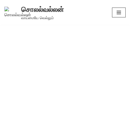
சொலல்வல்லன்
Skip
வாய்மையே வெல்லும்
to
content