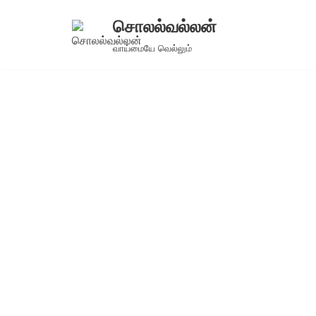
சொலல்வல்லன்
Skip
வாய்மையே வெல்லும்
to
content