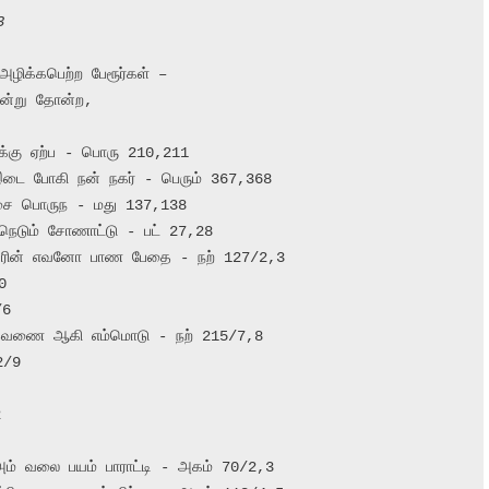
3
அழிக்கபெற்ற பேரூர்கள் –

ென்று தோன்ற,

க்கு ஏற்ப - பொரு 210,211

 இடை போகி நன் நகர் - பெரும் 367,368

சை பொருந - மது 137,138

் நெடும் சோணாட்டு - பட் 27,28

் வரின் எவனோ பாண பேதை - நற் 127/2,3



6

ீ இவணை ஆகி எம்மொடு - நற் 215/7,8

/9



் அம் வலை பயம் பாராட்டி - அகம் 70/2,3
