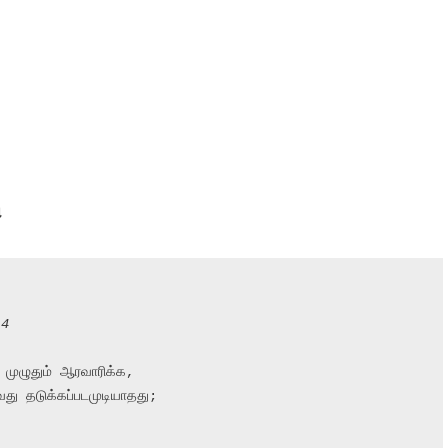
ு
,4
முழுதும் ஆரவாரிக்க,

ு தடுக்கப்படமுடியாதது;
