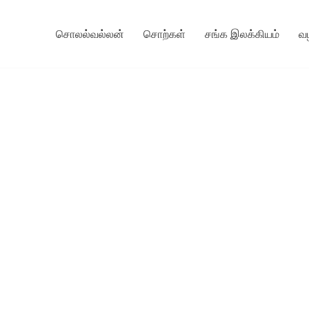
சொலல்வல்லன்
சொற்கள்
சங்க இலக்கியம்
வ