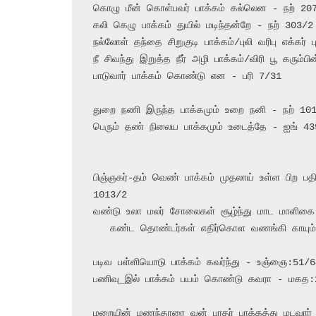
கொழு மீன் கொள்பவர் பாக்கம் கல்லென - நற் 207
கலி கெழு பாக்கம் துயில் மடிந்தன்றே - நற் 303/2

நல்லோள் தந்தை சிறுகுடி பாக்கம்/புலி வரிபு எக்கர்
நீ சிவந்து இறுத்த நீர் அழி பாக்கம்/விரி பூ கரும
பாடுவார் பாக்கம் கொண்டு என - பரி 7/31

துறை நணி இருந்த பாக்கமும் உறை நனி - நற் 101
பெரும் தண் நிலைய பாக்கமும் உடைத்தே - ஐங் 43
பிஞ்ஞகர்-தம் வெண் பாக்கம் முதலாய் உள்ள பிற ப
1013/2

வண்டு உலா மலர் சோலைகள் சூழ்ந்து மாட மாளிகை ந
   கண்ட தொண்டர்கள் எதிர்கொள வணங்கி காயும் நாகத்தார் கோயிலை அடைந்தார் - 6.வம்பறா:2 278/3,4

படிவ பள்ளியொடு பாக்கம் கவர்ந்து - உஞ்ஞை:51/64
பணிவு_இல் பாக்கம் பயம் கொண்டு கவரா - மகத:2
மறையின் மணந்தாரை வன் பரதர் பாக்கத்து மடவார் 