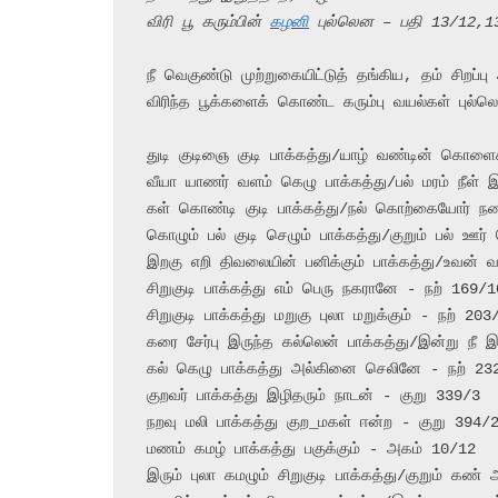
விரி பூ கரும்பின் 
கழனி
 புல்லென – பதி 13/12,1
நீ வெகுண்டு முற்றுகையிட்டுத் தங்கிய, தம் சிறப்பு 
விரிந்த பூக்களைக் கொண்ட கரும்பு வயல்கள் புல்ல
துடி குடிஞை குடி பாக்கத்து/யாழ் வண்டின் கொளை
வீயா யாணர் வளம் கெழு பாக்கத்து/பல் மரம் நீள்
கள் கொண்டி குடி பாக்கத்து/நல் கொற்கையோர் ந
கொழும் பல் குடி செழும் பாக்கத்து/குறும் பல் ஊர
இறகு எறி திவலையின் பனிக்கும் பாக்கத்து/உவன
சிறுகுடி பாக்கத்து எம் பெரு நகரானே - நற் 169/10
சிறுகுடி பாக்கத்து மறுகு புலா மறுக்கும் - நற் 203/
கரை சேர்பு இருந்த கல்லென் பாக்கத்து/இன்று ந
கல் கெழு பாக்கத்து அல்கினை செலினே - நற் 232
குறவர் பாக்கத்து இழிதரும் நாடன் - குறு 339/3

நறவு மலி பாக்கத்து குற_மகள் ஈன்ற - குறு 394/2
மணம் கமழ் பாக்கத்து பகுக்கும் - அகம் 10/12

இரும் புலா கமழும் சிறுகுடி பாக்கத்து/குறும் கண