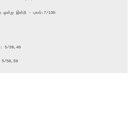
ஒன்று இன்றி - புகார்:7/135

: 5/58,59