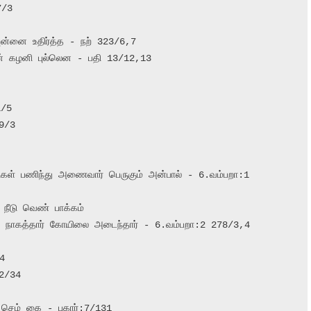
/3

 புன்னை உதிர்த்த - நற் 323/6,7

்பின் கழனி புல்லென - பதி 13/12,13

/5

9/3

திகள் பணிந்து அணைவார் பெருகும் அன்பால் - 6.வம்பறா:1 
ீடு வெண் பாக்கம்



/34

செம் கை - புகார்:7/131
