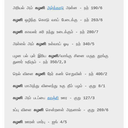
அரியல் அம் 
கழனி
ஆர்க்காடு
கழனி
கழனி
 காவலர் சுரி நந்து உடைக்கும் - நற் 280/7

அள்ளல் அம் 
கழனி
 உள்வாய் ஓடி - நற் 340/5

பழன பல் புள் இரிய 
கழனி
/வாங்கு சினை மருத தூங்கு 
துணர் உதிரும் - நற் 350/2,3

நெல் விளை 
கழனி
கழனி
கழனி
 அம் படப்பை 
காஞ்சி
 ஊர - குறு 127/3

உப்பு விளை 
கழனி
கழனி
 ஊரன் மார்பு - ஐங் 4/5
