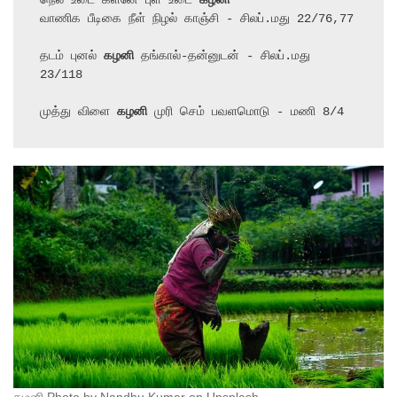
நெல் உடை களனே புள் உடை 
கழனி
வாணிக பீடிகை நீள் நிழல் காஞ்சி - சிலப்.மது 22/76,77

தடம் புனல் 
கழனி
 தங்கால்-தன்னுடன் - சிலப்.மது 
23/118

முத்து விளை 
கழனி
 முரி செம் பவளமொடு - மணி 8/4