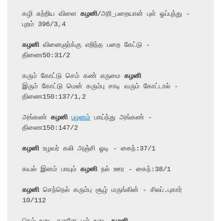
கழி சுற்றிய விளை 
கழனி
/அரி_பறையான் புள் ஓப்புந்து - 
கழனி
 வினைஞர்க்கு எறிந்த பறை கேட்டு - 
திணை50:31/2

கரும் கோட்டு செம் கண் எருமை 
கழனி
இரும் கோட்டு மென் கரும்பு சாடி வரும் கோட்டால் - 
திணை150:137/1,2

அங்கண் 
கழனி
பழனம்
 பாய்ந்து அங்கண் - 
கழனி
 உழவர் கலி அஞ்சி ஓடி - கைந்:37/1

கயல் இனம் பாயும் 
கழனி
 நல் ஊர - கைந்:38/1

கழனி
 செந்நெல் கரும்பு சூழ் மருங்கின் - சிலப்.புகார் 
10/112
