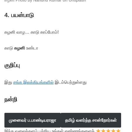
கழனி Photo by Nandhu Kumar on Unsplash
4.
பயன்பாடு
கழனி வாழ… காடு காப்போம்!
காடு
கழனி
உண்டா
குறிப்பு
இது
சங்க இலக்கியங்களில்
இடம்பெற்றுள்ளது
நன்றி
முனைவர் ப.பாண்டியராஜா
தமிழ் வளர்த்த சான்றோர்கள்
இந்த வலைத்தளம் பற்றிய உங்கள் எண்ணங்களைத்