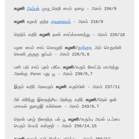
கழனி
ஆம்பல்
கழனி
 உழவர் குற்ற 
குவளையும்
 - அகம் 216/9

நெடும் கதிர் 
கழனி
 தண் சாய்க்கானத்து - அகம் 220/18

பழன பைம் சாய் கொழுதி 
கழனி
/
கரந்தை
 அம் செறுவின் 
வெண்_குருகு ஓப்பும் - அகம் 226/5,6

பனி படு சாய் புறம் பரிப்ப 
கழனி
/கரும் கோட்டு மாஅத்து 
அலங்கு சினை புது பூ - அகம் 236/6,7

இரும் கதிர் அலமரும் 
கழனி
 கரும்பின் - அகம் 237/11

பீள் விரிந்து இறைஞ்சிய பிறங்கு கதிர் 
கழனி
/நெல் ஒலி 
பாசவல் துழைஇ கல்லென - அகம் 243/6,7

தொல் புகழ் நிறைந்த பல் பூ 
கழனி
/கரும்பு அமல் படப்பை 