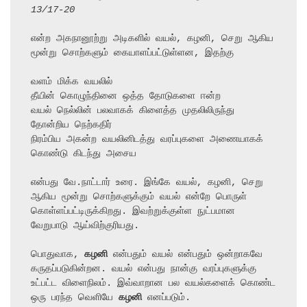
13/17-20
என்ற அகநானூற்று அடிகளில் வயல், கழனி, செறு ஆகிய 
மூன்று சொற்களும் கையாளப்பட்டுள்ளன, இதற்கு

வளம் மிக்க வயலில்

தீயின் கொழுந்தினை ஒத்த தோடுகளை ஈன்ற

வயல் நெல்லின் பலவாகக் கிளைத்த முதலிலிருந்து 
தோன்றிய நெற்கதிர்

நிரம்பிய அகன்ற வயலினிடத்து வரப்புகளை அணையாகக் 
கொண்டு கிடந்து அசைய

என்பது வே.நாட்டார் உரை. இங்கே வயல், கழனி, செறு 
ஆகிய மூன்று சொற்களுக்கும் வயல் என்றே பொருள்

கொள்ளப்பட்டிருக்கிறது. இவற்றுக்குள்ள நுட்பமான 
வேறுபாடு ஆய்விற்குரியது.

பொதுவாக, 
கழனி
 என்பதும் வயல் என்பதும் ஒன்றாகவே 
கருதப்படுகின்றன. வயல் என்பது நான்கு வரப்புகளுக்கு 
உட்பட்ட விளைநிலம். இவ்வாறான பல வயல்களைக் கொண்ட 
ஒரு பரந்த வெளியே 
கழனி
 எனப்படும்.
