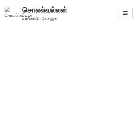
சொலல்வல்லன்
Skip
வாய்மையே வெல்லும்
to
content