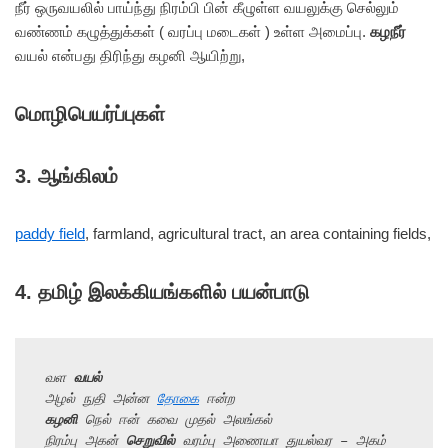
நீர் ஒருவயலில் பாய்ந்து நிரம்பி பின் கீழுள்ள வயலுக்கு செல்லும்
வண்ணம் கழுத்துக்கள் ( வரப்பு மடைகள் ) உள்ள அமைப்பு.
கழநீர்
வயல் என்பது திரிந்து கழனி ஆயிற்று,
மொழிபெயர்ப்புகள்
3. ஆங்கிலம்
paddy field
, farmland, agricultural tract, an area containing fields,
4.
தமிழ் இலக்கியங்களில் பயன்பாடு
வள 
வயல்
அழல் நுதி அன்ன 
தோகை
 ஈன்ற
கழனி
 நெல் ஈன் கவை முதல் அலங்கல்
நிரம்பு அகன் 
செறுவில்
 வரம்பு அணையா துயல்வர – அகம் 