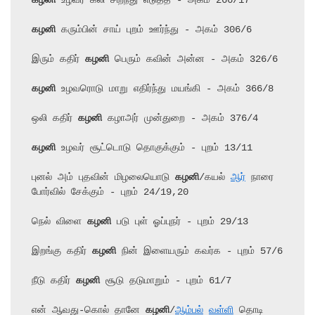
கழனி
கழனி
 கரும்பின் சாய் புறம் ஊர்ந்து - அகம் 306/6

இரும் கதிர் 
கழனி
கழனி
 உழவரொடு மாறு எதிர்ந்து மயங்கி - அகம் 366/8

ஒலி கதிர் 
கழனி
கழனி
 உழவர் சூட்டொடு தொகுக்கும் - புறம் 13/11

புனல் அம் புதவின் மிழலையொடு 
கழனி
/கயல் 
ஆர்
 நாரை 
போர்வில் சேக்கும் - புறம் 24/19,20

நெல் விளை 
கழனி
 படு புள் ஓப்புநர் - புறம் 29/13

இறங்கு கதிர் 
கழனி
 நின் இளையரும் கவர்க - புறம் 57/6

நீடு கதிர் 
கழனி
 சூடு தடுமாறும் - புறம் 61/7

என் ஆவது-கொல் தானே 
கழனி
/
ஆம்பல்
வள்ளி
 தொடி 