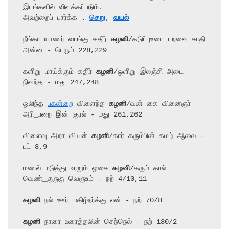
இடங்களில் விளக்கப்படும்.

அவற்றைப் பார்க்க . 
செறு
, 
வயல்
நீங்கா யாணர் வாங்கு கதிர் 
கழனி
/கடுப்புஉடை_பறவை சாதி 
அன்ன - பெரும் 228,229

களிறு மாய்க்கும் கதிர் 
கழனி
/ஒளிறு இலஞ்சி அடை 
நிவந்த - மது 247,248

ஒலிந்த 
பகன்றை
 விளைந்த 
கழனி
/வன் கை வினைஞர் 
அரி_பறை இன் குரல் - மது 261,262

விளைவு அறா வியன் 
கழனி
/கார் கரும்பின் கமழ் ஆலை - 
பட் 8,9

மணல் மடுத்து உரறும் ஓசை 
கழனி
/கரும் கால் 
கழனி
கழனி
 நாரை உரைத்தலின் செந்நெல் - நற் 180/2
