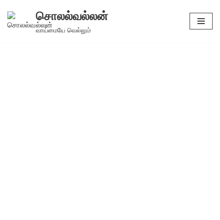
சொலல்வல்லன்
Skip
வாய்மையே வெல்லும்
to
content