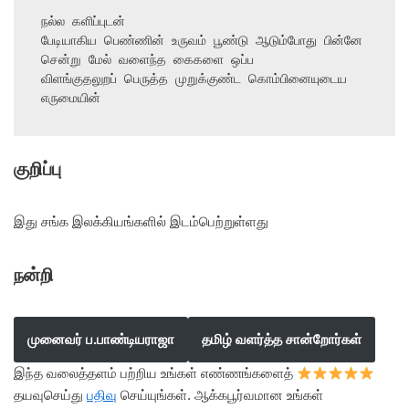
நல்ல களிப்புடன்

பேடியாகிய பெண்ணின் உருவம் பூண்டு ஆடும்போது பின்னே 
சென்று மேல் வளைந்த கைகளை ஒப்ப

விளங்குதலுறப் பெருத்த முறுக்குண்ட கொம்பினையுடைய 
எருமையின்
குறிப்பு
இது சங்க இலக்கியங்களில் இடம்பெற்றுள்ளது
நன்றி
முனைவர் ப.பாண்டியராஜா
தமிழ் வளர்த்த சான்றோர்கள்
இந்த வலைத்தளம் பற்றிய உங்கள் எண்ணங்களைத்
தயவுசெய்து
பதிவு
செய்யுங்கள். ஆக்கபூர்வமான உங்கள்