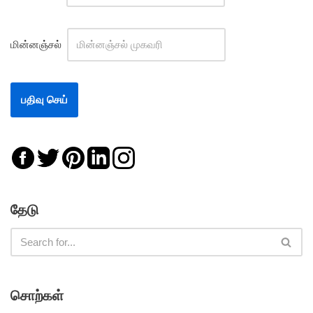
மின்னஞ்சல்
தேடு
சொற்கள்