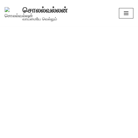
சொலல்வல்லன்
Skip
வாய்மையே வெல்லும்
to
content