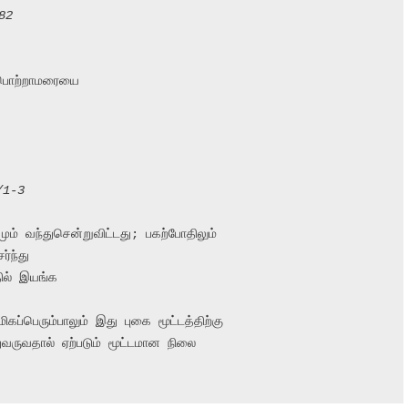
82
்பொற்றாமரையை

/1-3
ம் வந்துசென்றுவிட்டது; பகற்போதிலும்

ந்து

ல் இயங்க

ிகப்பெரும்பாலும் இது புகை மூட்டத்திற்கு

ுவருவதால் ஏற்படும் மூட்டமான நிலை
