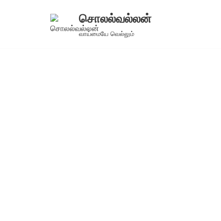
சொலல்வல்லன்
Skip
வாய்மையே வெல்லும்
to
content