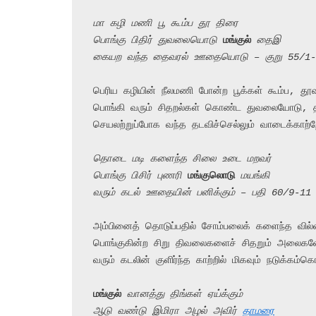
மா கழி மணி பூ கூம்ப தூ திரை
பொங்கு பிதிர் துவலையொடு 
மங்குல்
 தைஇ
கையற வந்த தைவரல் ஊதையொடு – குறு 55/1-
பெரிய கழியின் நீலமணி போன்ற பூக்கள் கூம்ப, தூவ
பொங்கி வரும் சிதறல்கள் கொண்ட துவலையோடு, தாழ்
செயலற்றுப்போக வந்த தடவிச்செல்லும் வாடைக்காற்ற
தொடை மடி களைந்த சிலை உடை மறவர்
பொங்கு பிசிர் புணரி 
மங்குலொடு
 மயங்கி
வரும் கடல் ஊதையின் பனிக்கும் – பதி 60/9-11
அம்பினைத் தொடுப்பதில் சோம்பலைக் களைந்த வில்
பொங்குகின்ற சிறு திவலைகளைச் சிதறும் அலைகளோடு
வரும் கடலின் குளிர்ந்த காற்றில் மிகவும் நடுக்கம்கொ
மங்குல்
 வானத்து திங்கள் ஏய்க்கும்
ஆடு வண்டு இமிரா அழல் அவிர் 
தாமரை