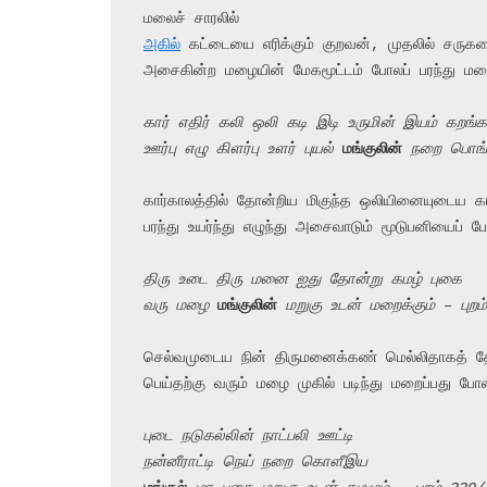
அகில்
 கட்டையை எரிக்கும் குறவன், முதலில் சருக
அசைகின்ற மழையின் மேகமூட்டம் போலப் பரந்து மறைக
கார் எதிர் கலி ஒலி கடி இடி உருமின் இயம் கறங்க
ஊர்பு எழு கிளர்பு உளர் புயல் 
மங்குலின்
 நறை பொங்
கார்காலத்தில் தோன்றிய மிகுந்த ஒலியினையுடைய 
பரந்து உயர்ந்து எழுந்து அசைவாடும் மூடுபனியைப்
திரு உடை திரு மனை ஐது தோன்று கமழ் புகை
வரு மழை 
மங்குலின்
 மறுகு உடன் மறைக்கும் – புற
செல்வமுடைய நின் திருமனைக்கண் மெல்லிதாகத் தோ
பெய்தற்கு வரும் மழை முகில் படிந்து மறைப்பது போ
புடை நடுகல்லின் நாட்பலி ஊட்டி
நன்னீராட்டி நெய் நறை கொளீஇய