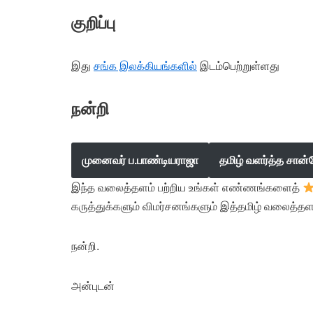
குறிப்பு
இது
சங்க இலக்கியங்களில்
இடம்பெற்றுள்ளது
நன்றி
முனைவர் ப.பாண்டியராஜா
தமிழ் வளர்த்த சான்
இந்த வலைத்தளம் பற்றிய உங்கள் எண்ணங்களைத்
கருத்துக்களும் விமர்சனங்களும் இத்தமிழ் வலைத்தள
நன்றி.
அன்புடன்