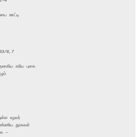
/2-4
ியை ஊட்டி

103/6,7
ுலாகிய கரிய புகை

ம்

ுள்ள உழவர்

ண்ணிய தூசுகள்

க –
