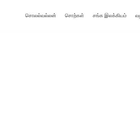
சொலல்வல்லன்
சொற்கள்
சங்க இலக்கியம்
வ