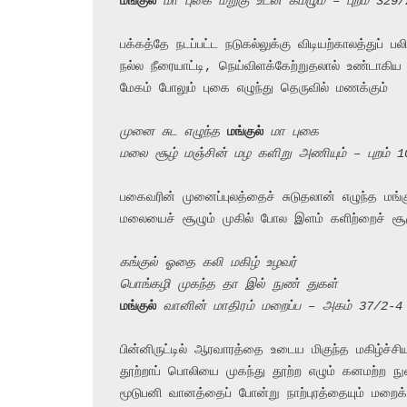
மங்குல்
 மா புகை மறுகு உடன் கமழும் – புறம் 329
பக்கத்தே நடப்பட்ட நடுகல்லுக்கு விடியற்காலத்துப் பல
நல்ல நீரையாட்டி, நெய்விளக்கேற்றுதலால் உண்டாகிய

மேகம் போலும் புகை எழுந்து தெருவில் மணக்கும்

முனை சுட எழுந்த 
மங்குல்
 மா புகை
மலை சூழ் மஞ்சின் மழ களிறு அணியும் – புறம் 
பகைவரின் முனைப்புலத்தைச் சுடுதலான் எழுந்த மங்க
மலையைச் சூழும் முகில் போல இளம் களிற்றைச் சூழு
கங்குல் ஓதை கலி மகிழ் உழவர்
பொங்கழி முகந்த தா இல் நுண் துகள்
மங்குல்
 வானின் மாதிரம் மறைப்ப – அகம் 37/2-4
பின்னிருட்டில் ஆரவாரத்தை உடைய மிகுந்த மகிழ்ச்சிய
தூற்றாப் பொலியை முகந்து தூற்ற எழும் கனமற்ற நு
மூடுபனி வானத்தைப் போன்று நாற்புரத்தையும் மறைக்