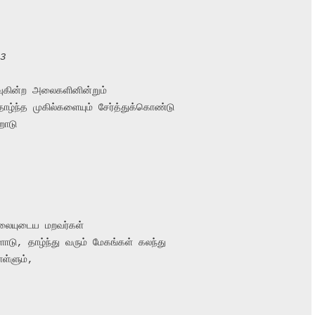
3
ுகின்ற அலைகளினின்றும்

ந்த முகில்களையும் சேர்த்துக்கொண்டு

ோடு

லையுடைய மறவர்கள்

, தாழ்ந்து வரும் மேகங்கள் கலந்து

ள்ளும்,
