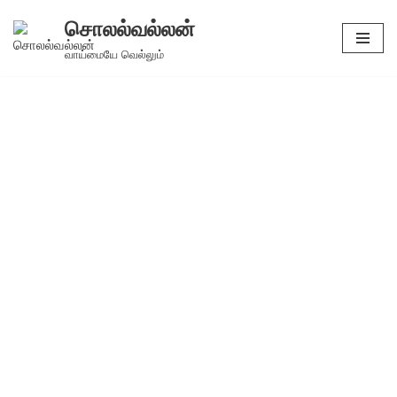
சொலல்வல்லன்
Skip
வாய்மையே வெல்லும்
to
content