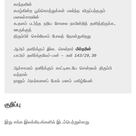
காந்தளின்

கமழ்கின்ற பூங்கொத்துக்கள் மலர்ந்த விருப்பந்தரும் 
மலைச்சாரலின்

கூதளம் படர்ந்த நறிய சோலை நாமின்றித் தனித்திருக்க, 
ஊருக்குத்

திரும்பிச் செல்வோம் போலத் தோன்றுகிறது

ஆஅம் தளிர்க்கும் இடை சென்றார் 
மீள்தரின்
யாஅம் தளிர்க்குவேம்-மன் – கலி 143/29,30
ஆச்சாமரம் தளிர்க்கும் காட்டிடையே சென்றவர் திரும்பி 
வந்தால்

நானும் அவர்களைப் போல் மனம் மகிழ்வேன்
குறிப்பு
இது சங்க இலக்கியங்களில் இடம்பெற்றுள்ளது