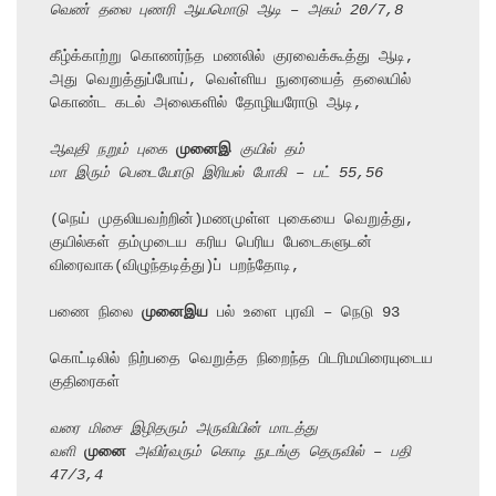
வெண் தலை புணரி ஆயமொடு ஆடி – அகம் 20/7,8
கீழ்க்காற்று கொணர்ந்த மணலில் குரவைக்கூத்து ஆடி, 
அது வெறுத்துப்போய், வெள்ளிய நுரையைத் தலையில் 
கொண்ட கடல் அலைகளில் தோழியரோடு ஆடி,

ஆவுதி நறும் புகை 
முனைஇ
 குயில் தம்
மா இரும் பெடையோடு இரியல் போகி – பட் 55,56
(நெய் முதலியவற்றின்)மணமுள்ள புகையை வெறுத்து, 
குயில்கள் தம்முடைய கரிய பெரிய பேடைகளுடன் 
விரைவாக(விழுந்தடித்து)ப் பறந்தோடி,

பணை நிலை 
முனைஇய
 பல் உளை புரவி – நெடு 93

கொட்டிலில் நிற்பதை வெறுத்த நிறைந்த பிடரிமயிரையுடைய 
குதிரைகள்

வரை மிசை இழிதரும் அருவியின் மாடத்து
வளி 
முனை
 அவிர்வரும் கொடி நுடங்கு தெருவில் – பதி 
47/3,4