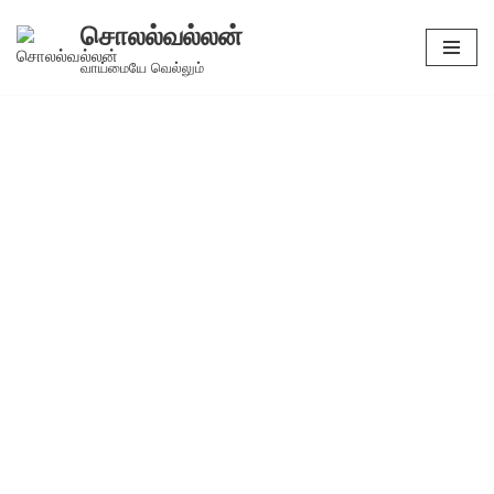
சொலல்வல்லன்
Skip
வாய்மையே வெல்லும்
to
content