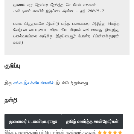
முனை
 எழ
தெவ்வர் தேய்த்த செ வேல் வயவன்
மலி புனல் வாயில் இருப்பை அன்ன – நற் 260/5-7
பகை மிகுதலாலே ஆண்டு வந்த பகைவரை அழித்த சிவந்த 
வேற்படையையுடைய வீரனாகிய விரான் என்பவனது நிறைந்த 
புனல்வாயிலை அடுத்து இருப்பையூர் போன்ற (பின்னத்தூரார் 
உரை)
குறிப்பு
இது
சங்க இலக்கியங்களில்
இடம்பெற்றுள்ளது
நன்றி
முனைவர் ப.பாண்டியராஜா
தமிழ் வளர்த்த சான்றோர்கள்
இந்த வலைத்தளம் பற்றிய உங்கள் எண்ணங்களைத்