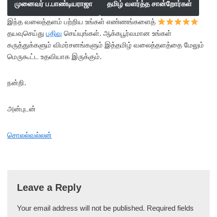
முனைவர் ப.பாண்டியராஜா
தமிழ் வளர்த்த சான்றோர்கள்
இந்த வலைத்தளம் பற்றிய உங்கள் எண்ணங்களைத்
தயவுசெய்து
பதிவு
செய்யுங்கள். ஆக்கபூர்வமான உங்கள்
கருத்துக்களும் விமர்சனங்களும் இத்தமிழ் வலைத்தளத்தை மேலும்
மெருகூட்ட உதவியாக இருக்கும்.
நன்றி.
அன்புடன்
சொலல்வல்லன்
Leave a Reply
Your email address will not be published.
Required fields