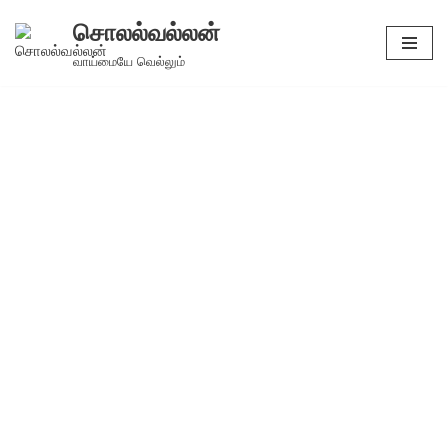
சொலல்வல்லன்
Skip
வாய்மையே வெல்லும்
to
content