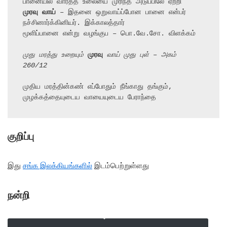
முரவு வாய்
 – இதனை ஒறுவாய்ப்போன பானை என்பர் 
நச்சினார்க்கினியர். இக்காலத்தார்

மூளிப்பானை என்று வழங்குப – பொ.வே.சோ. விளக்கம்

முது மரத்து உறையும் 
முரவு
 வாய் முது புள் – அகம் 
260/12
முதிய மரத்தின்கண் எப்போதும் நீங்காது தங்கும், 
முழக்கத்தையுடைய வாயையுடைய பேராந்தை
குறிப்பு
இது
சங்க இலக்கியங்களில்
இடம்பெற்றுள்ளது
நன்றி