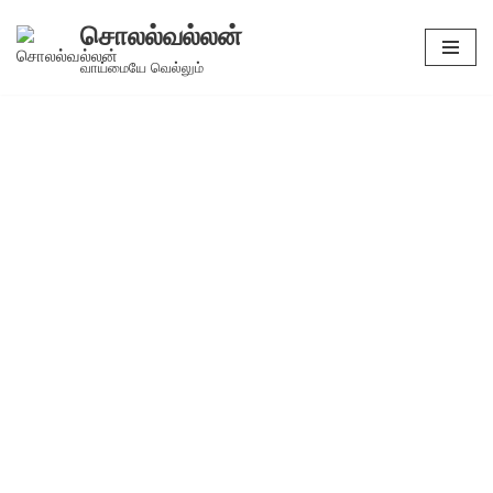
சொலல்வல்லன்
Skip
வாய்மையே வெல்லும்
to
content