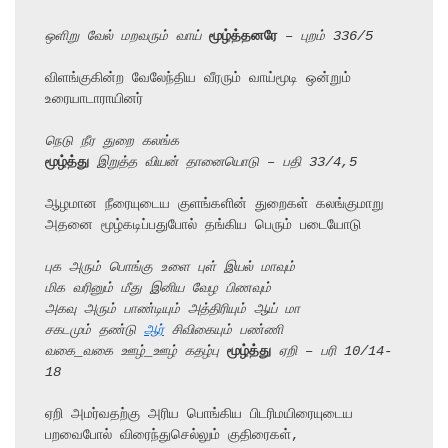
ஒளிறு வேல் மறவரும் வாய் 
மூழ்த்தனரே
 – புறம் 336/5
விளங்குகின்ற வேலேந்திய வீரரும் வாய்மூடி ஒன்றும் 
உரையாடாராயினர்

நெடு நீர துறை கலங்க
மூழ்த்து
 இறுத்த வியன் தானையொடு – பதி 33/4,5
ஆழமான நீரையுடைய குளங்களின் துறைகள் கலங்குமாறு

அதனை மூழ்கடிப்பதுபோல் தங்கிய பெரும் படையோடு

புக அரும் பொங்கு உளை புள் இயல் மாவும்
மிக வரினும் மீது இனிய வேழ பிணவும்
அகவு அரும் பாண்டியும் அத்திரியும் ஆய் மா
சகடமும் தண்டு 
ஆர்
 சிவிகையும் பண்ணி
வகை_வகை ஊழ்_ஊழ் கதழ்பு 
மூழ்த்து
 ஏறி – பரி 10/14-
18
ஏறி அமர்வதற்கு அரிய பொங்கிய பிடரிமயிரையுடைய 
பறவைபோல் விரைந்துசெல்லும் குதிரைகள்,
