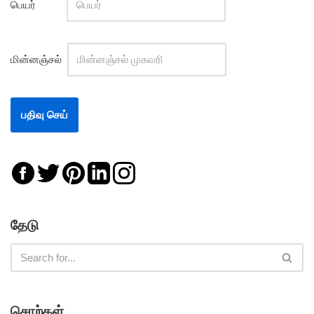
பெயர்
மின்னஞ்சல்
தேடு
சொற்கள்