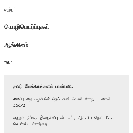
குற்றம்
மொழிபெயர்ப்புகள்
ஆங்கிலம்
fault
தமிழ் இலக்கியங்களில் பயன்பாடு:
மைப்பு
 அற புழுக்கின் நெய் கனி வெண் சோறு – அகம் 
136/1
குற்றம் நீங்க, இறைச்சியுடன் கூட்டி ஆக்கிய நெய் மிக்க 
வெள்ளிய சோற்றை