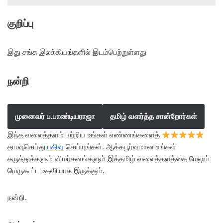
குறிப்பு
இது சங்க இலக்கியங்களில் இடம்பெற்றுள்ளது
நன்றி
முனைவர் ப.பாண்டியராஜா
தமிழ் வளர்த்த சான்றோர்கள்
இந்த வலைத்தளம் பற்றிய உங்கள் எண்ணங்களைத்
தயவுசெய்து
பதிவு
செய்யுங்கள். ஆக்கபூர்வமான உங்கள்
கருத்துக்களும் விமர்சனங்களும் இத்தமிழ் வலைத்தளத்தை மேலும்
மெருகூட்ட உதவியாக இருக்கும்.
நன்றி.