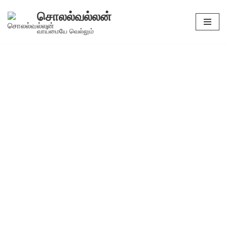
சொலல்வல்லன்
Skip
வாய்மையே வெல்லும்
to
content